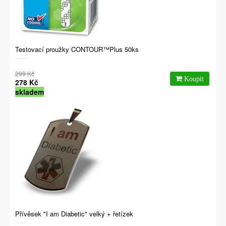
Testovací proužky CONTOUR™Plus 50ks
299 Kč
278 Kč
skladem
Přívěsek "I am Diabetic" velký + řetízek