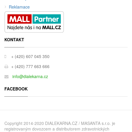
Reklamace
KONTAKT
+ (420) 607 045 350
+ (420) 777 663 666
info@dialekarna.cz
FACEBOOK
Copyright 2014-2020 DIALEKARNA.CZ / MASANTA s.r.o. je
registrovaným dovozcem a distributorem zdravotnických