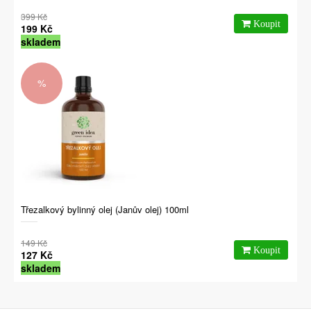
399 Kč
199 Kč
skladem
%
Třezalkový bylinný olej (Janův olej) 100ml
149 Kč
127 Kč
skladem