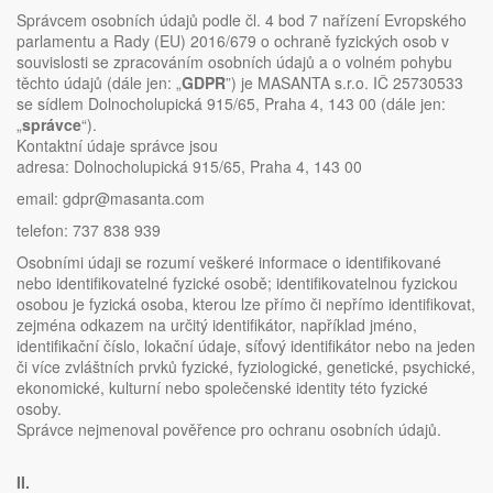
Správcem osobních údajů podle čl. 4 bod 7 nařízení Evropského
parlamentu a Rady (EU) 2016/679 o ochraně fyzických osob v
souvislosti se zpracováním osobních údajů a o volném pohybu
těchto údajů (dále jen: „
GDPR
”) je MASANTA s.r.o. IČ 25730533
se sídlem Dolnocholupická 915/65, Praha 4, 143 00 (dále jen:
„
správce
“).
Kontaktní údaje správce jsou
adresa: Dolnocholupická 915/65, Praha 4, 143 00
email: gdpr@masanta.com
telefon: 737 838 939
Osobními údaji se rozumí veškeré informace o identifikované
nebo identifikovatelné fyzické osobě; identifikovatelnou fyzickou
osobou je fyzická osoba, kterou lze přímo či nepřímo identifikovat,
zejména odkazem na určitý identifikátor, například jméno,
identifikační číslo, lokační údaje, síťový identifikátor nebo na jeden
či více zvláštních prvků fyzické, fyziologické, genetické, psychické,
ekonomické, kulturní nebo společenské identity této fyzické
osoby.
Správce nejmenoval pověřence pro ochranu osobních údajů.
II.