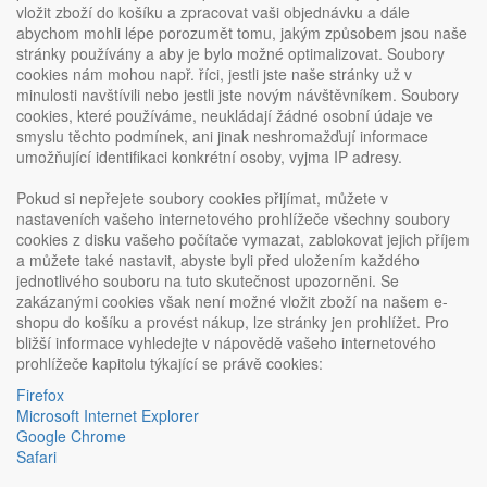
vložit zboží do košíku a zpracovat vaši objednávku a dále
abychom mohli lépe porozumět tomu, jakým způsobem jsou naše
stránky používány a aby je bylo možné optimalizovat. Soubory
cookies nám mohou např. říci, jestli jste naše stránky už v
minulosti navštívili nebo jestli jste novým návštěvníkem. Soubory
cookies, které používáme, neukládají žádné osobní údaje ve
smyslu těchto podmínek, ani jinak neshromažďují informace
umožňující identifikaci konkrétní osoby, vyjma IP adresy.
Pokud si nepřejete soubory cookies přijímat, můžete v
nastaveních vašeho internetového prohlížeče všechny soubory
cookies z disku vašeho počítače vymazat, zablokovat jejich příjem
a můžete také nastavit, abyste byli před uložením každého
jednotlivého souboru na tuto skutečnost upozorněni. Se
zakázanými cookies však není možné vložit zboží na našem e-
shopu do košíku a provést nákup, lze stránky jen prohlížet. Pro
bližší informace vyhledejte v nápovědě vašeho internetového
prohlížeče kapitolu týkající se právě cookies:
Firefox
Microsoft Internet Explorer
Google Chrome
Safari