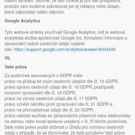
našich výrobků. Věříme, že tato funkce je pro vás prospěšná,
protože vám budeme zobrazovat jen ty reklamy nebo obsah,
které odpovídají vašim zájmům.
Google Analytics
Tyto webové stránky používají Google Analytics, což je webová
analytická služba společnosti Google Inc. Kompletní informace o
zpracování vašich osobních údajů najdete
zde:
https://support.google.com/analytics/answer/6004245
VII.
Vaše práva
Za podmínek stanovených v GDPR máte
právo na přístup ke svým osobním údajům dle čl. 15 GDPR,
právo opravu osobních údajů dle čl. 16 GDPR, popřípadě
omezení zpracování dle čl. 18 GDPR.
právo na výmaz osobních údajů dle čl. 17 GDPR.
právo vznést námitku proti zpracování dle čl. 21 GDPR a
právo na přenositelnost údajů dle čl. 20 GDPR.
právo odvolat souhlas se zpracováním písemně nebo elektronicky
na adresu nebo email správce uvedený v čl. III těchto podmínek.
Dále máte právo podat stížnost u Úřadu pro ochranu osobních
údajů v případě, že se domníváte, že bylo porušeno Vaší právo