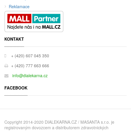
Reklamace
KONTAKT
+ (420) 607 045 350
+ (420) 777 663 666
info@dialekarna.cz
FACEBOOK
Copyright 2014-2020 DIALEKARNA.CZ / MASANTA s.r.o. je
registrovaným dovozcem a distributorem zdravotnických