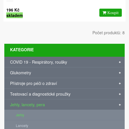
196 Kč
skladem
Počet produktů: 8
KATEGORIE
COVID 19 - Respirátory, roušky
Glukometry
Přístroje pro péči o zdraví
Testovací a diagnostické proužky
Jehly, lancety, pera
Jehly
Lancety