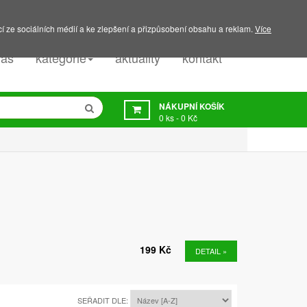
PODPORA:
607 045 350
í ze sociálních médií a ke zlepšení a přizpůsobení obsahu a reklam.
Více
nás
kategorie
aktuality
kontakt
NÁKUPNÍ KOŠÍK
0
ks -
0 Kč
199 Kč
DETAIL »
SEŘADIT DLE: