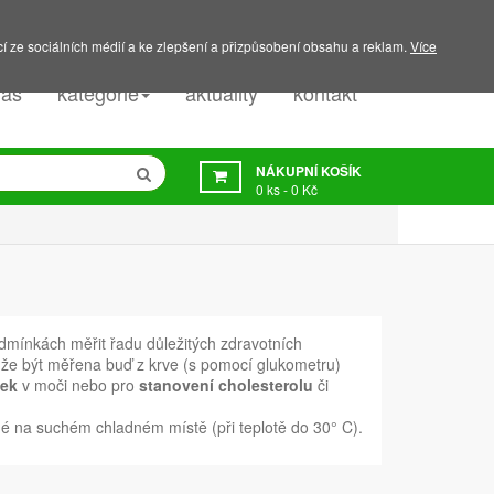
PODPORA:
607 045 350
í ze sociálních médií a ke zlepšení a přizpůsobení obsahu a reklam.
Více
nás
kategorie
aktuality
kontakt
NÁKUPNÍ KOŠÍK
0
ks -
0 Kč
ínkách měřit řadu důležitých zdravotních
že být měřena buď z krve (s pomocí glukometru)
tek
v moči nebo pro
stanovení cholesterolu
či
ené na suchém chladném místě (při teplotě do 30° C).