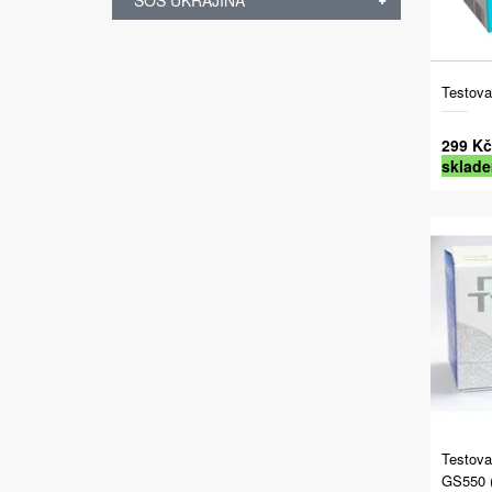
SOS UKRAJINA
Testova
299 Kč
sklad
Testova
GS550 