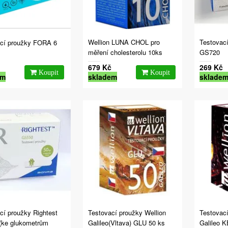
Wellion LUNA CHOL pro
Testovací
cí proužky FORA 6
měření cholesterolu 10ks
GS720
679 Kč
269 Kč
em
skladem
sklade
cí proužky Rightest
Testovací proužky Wellion
Testovací
(ke glukometrům
Galileo(Vltava) GLU 50 ks
Galileo 