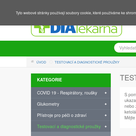
NÁKUPNÍ KOŠÍK
PŘIHLÁŠENÍ
REGISTRACE
Tyto webové stránky používají soubory cookie, které používáme ke shrom
ÚVOD
TESTOVACÍ A DIAGNOSTICKÉ PROUŽKY
TES
KATEGORIE
COVID 19 - Respirátory, roušky
S po
ukazat
Glukometry
nebo 
ketolá
Přístroje pro péči o zdraví
Mějte
Testovací a diagnostické proužky