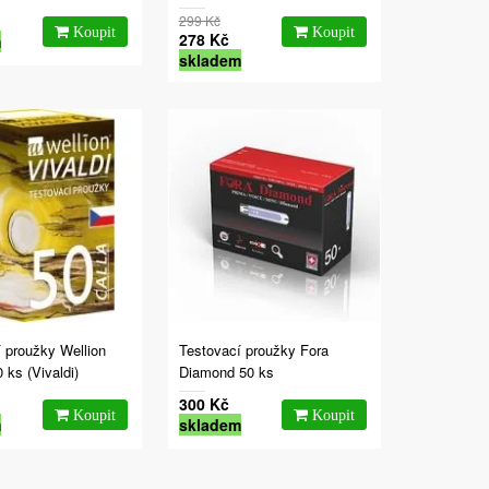
299 Kč
278 Kč
m
skladem
 proužky Wellion
Testovací proužky Fora
ks (Vivaldi)
Diamond 50 ks
300 Kč
m
skladem