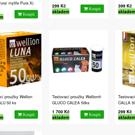
Pura/ mylife Pura X)
299 Kč
399 Kč
skladem
sklade
em
cí proužky Wellion
Testovací proužky Wellion®
Testovací
LU 50 ks
GLUCO CALEA 50ks
CALLA 50 
1 700 Kč
299 Kč
em
skladem
sklade