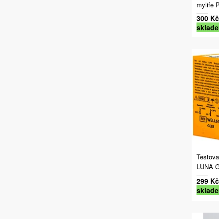
mylife 
300 Kč
sklad
Testova
LUNA G
299 Kč
sklad