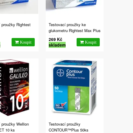
 proužky Rightest
Testovací proužky ke
glukometru Rightest Max Plus
269 Kč
m
skladem
 proužky Wellion
Testovací proužky
KET 10 ks
CONTOUR™Plus 50ks