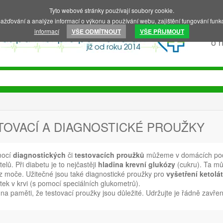
Tyto webové stránky používají soubory cookie.
ažďování a analýze informací o výkonu a používání webu, zajištění fungování funkc
informací
VŠE ODMÍTNOUT
VŠE PŘIJMOUT
o 
TOVACÍ A DIAGNOSTICKÉ PROUŽKY
mocí
diagnostických
či
testovacích proužků
můžeme v domácích podm
elů. Při diabetu je to nejčastěji
hladina krevní glukózy
(cukru). Ta mů
z moče. Užitečné jsou také diagnostické proužky pro
vyšetření ketolá
tek v krvi (s pomocí speciálních glukometrů).
 na paměti, že testovací proužky jsou důležité. Udržujte je řádně zavř