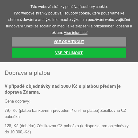
Tyto webové stránky používají soubory cookie.
MENU
Tyto webové stránky používají soubory cookie, které používáme ke
shromažďování a analýze informací o výkonu a používání webu, zajištění
fungování funkcí ze sociálních médií a ke zlepšení a přizpůsobení obsahu a
reklam.
Více informací
VŠE ODMÍTNOUT
ÚVOD
DOPRAVA A PLATBA
VŠE PŘIJMOUT
Doprava a platba
V případě objednávky nad 3000 Kč s platbou předem je
doprava Zdarma.
Cena dopravy:
79,- Kč (platba bankovním převodem / on-line platba) Zásilkovna CZ
pobočka
128,-Kč (dobírka) Zásilkovna CZ pobočka (k dispozici pro objednávky
do 10 000,-Kč)