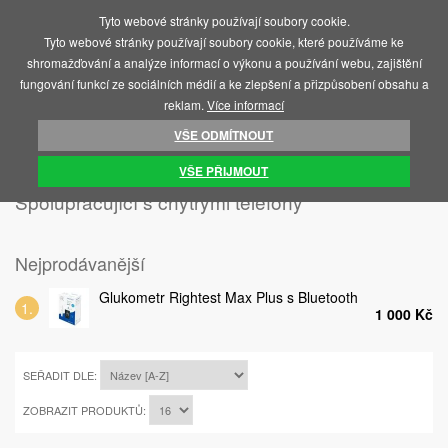
Tyto webové stránky používají soubory cookie.
MENU
Tyto webové stránky používají soubory cookie, které používáme ke
shromažďování a analýze informací o výkonu a používání webu, zajištění
fungování funkcí ze sociálních médií a ke zlepšení a přizpůsobení obsahu a
reklam.
Více informací
VŠE ODMÍTNOUT
ÚVOD
GLUKOMETRY
SPOLUPRACUJÍCÍ S CHYTRÝMI TELEFONY
VŠE PŘIJMOUT
Spolupracující s chytrými telefony
Nejprodávanější
Glukometr Rightest Max Plus s Bluetooth
1 000 Kč
SEŘADIT DLE:
ZOBRAZIT PRODUKTŮ: