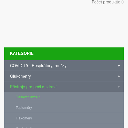
Počet produktů: 0
KATEGORIE
COVID 19 - Respirátory, roušky
Glukometry
Přístroje pro péči o zdraví
Časovač inzulín
Teploměry
Tlakoměry