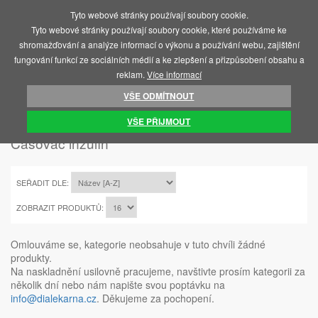
Tyto webové stránky používají soubory cookie.
MENU
Tyto webové stránky používají soubory cookie, které používáme ke
shromažďování a analýze informací o výkonu a používání webu, zajištění
fungování funkcí ze sociálních médií a ke zlepšení a přizpůsobení obsahu a
reklam.
Více informací
VŠE ODMÍTNOUT
ÚVOD
PŘÍSTROJE PRO PÉČI O ZDRAVÍ
ČASOVAČ INZULÍN
VŠE PŘIJMOUT
Časovač inzulín
SEŘADIT DLE:
ZOBRAZIT PRODUKTŮ:
Omlouváme se, kategorie neobsahuje v tuto chvíli žádné
produkty.
Na naskladnění usilovně pracujeme, navštivte prosím kategorii za
několik dní nebo nám napište svou poptávku na
info@dialekarna.cz
. Děkujeme za pochopení.