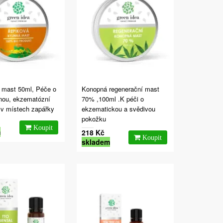
 mast 50ml, Péče o
Konopná regenerační mast
nou, ekzematózní
70% ,100ml .K péči o
 v místech zapářky
ekzematickou a svědivou
pokožku
m
218 Kč
skladem