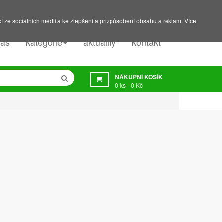
PODPORA:
607 045 350
í ze sociálních médií a ke zlepšení a přizpůsobení obsahu a reklam.
Více
nás
kategorie
aktuality
kontakt
NÁKUPNÍ KOŠÍK
0
ks -
0 Kč