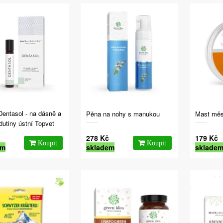
entasol - na dásně a
Pěna na nohy s manukou
Mast měs
 dutiny ústní Topvet
278 Kč
179 Kč
em
skladem
sklade