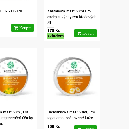
REEN - ÚSTNÍ
Kaštanová mast 50ml Pro
osoby s výskytem křečových
žil
179 Kč
m
skladem
vá mast 50ml, Má
Heřmánková mast 50ml, Pro
a regenerační účinky
regeneraci poškozené kůže
ku
169 Kč