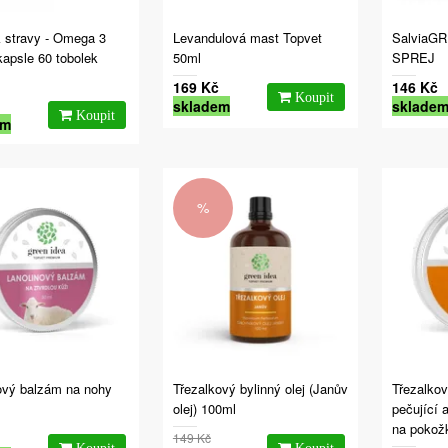
 stravy - Omega 3
Levandulová mast Topvet
SalviaG
kapsle 60 tobolek
50ml
SPREJ
169 Kč
146 Kč
skladem
sklade
em
%
ový balzám na nohy
Třezalkový bylinný olej (Janův
Třezalko
olej) 100ml
pečující 
na pokož
149 Kč