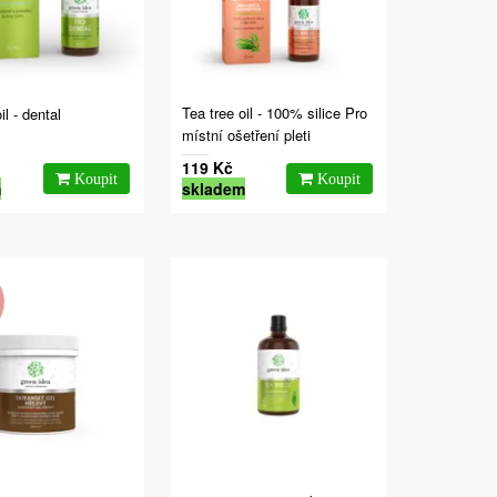
Tea tree oil - 100% silice Pro
il - dental
místní ošetření pleti
119 Kč
m
skladem