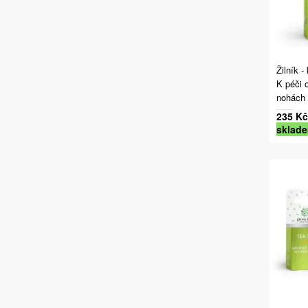
Žilník 
K péči o
nohách
235 Kč
sklad