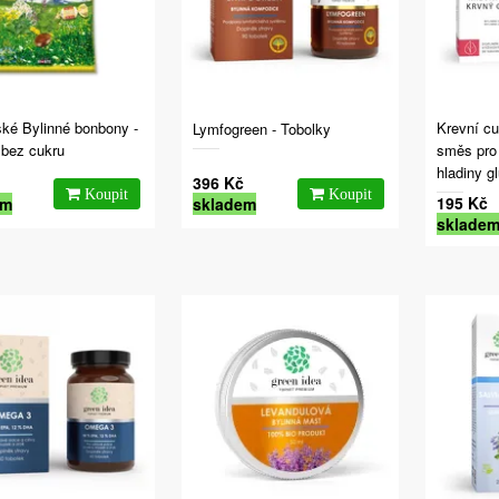
ké Bylinné bonbony -
Krevní cu
Lymfogreen - Tobolky
 bez cukru
směs pro
hladiny g
396 Kč
195 Kč
em
skladem
sklade