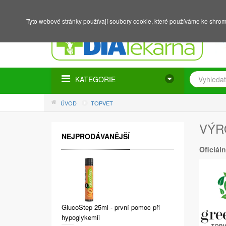
NÁKUPNÍ KOŠÍK
PŘIHLÁŠENÍ
REGISTRACE
Tyto webové stránky používají soubory cookie, které používáme ke shrom
KATEGORIE
ÚVOD
TOPVET
VÝR
NEJPRODÁVANĚJŠÍ
Oficiáln
GlucoStep 25ml - první pomoc při
hypoglykemii