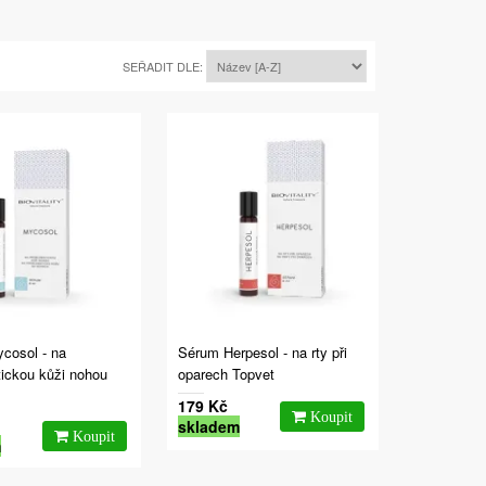
SEŘADIT DLE:
cosol - na
Sérum Herpesol - na rty při
tickou kůži nohou
oparech Topvet
179 Kč
skladem
m