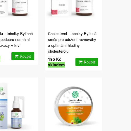
kr - tobolky Bylinná
Cholesterol - tobolky Bylinná
 podporu normální
směs pro udržení rovnováhy
lukózy v krvi
a optimální hladiny
cholesterolu
m
195 Kč
skladem