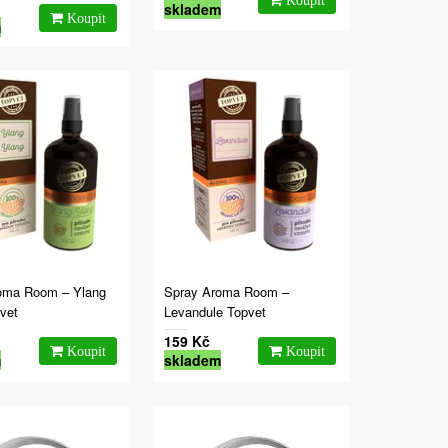
skladem
m
oma Room – Ylang
Spray Aroma Room –
vet
Levandule Topvet
159 Kč
m
skladem