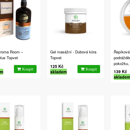
Aroma Room –
Gel masážní - Dubová kůra
Řepíková
tus Topvet
Topvet
podráždě
pokožku,
125 Kč
139 Kč
em
skladem
sklade