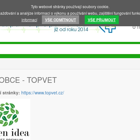
Tyto webové stránky používají soubory cookie.
ažďování a analýze informací o výkonu a používání webu, zajištění fungování funkc
informací
VŠE ODMÍTNOUT
VŠE PŘIJMOUT
o 
OBCE - TOPVET
í stránky:
https://www.topvet.cz/