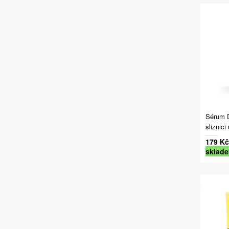
Sérum D
sliznici
179 Kč
sklad