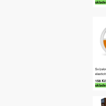
sklad
Svízelo
elastic
158 Kč
sklad