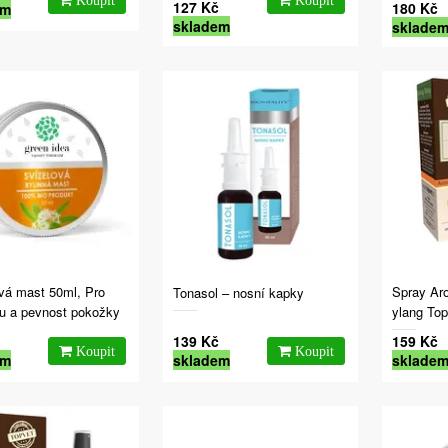
127 Kč
180 Kč
em
skladem
sklade
vá mast 50ml, Pro
Spray Ar
Tonasol – nosní kapky
itu a pevnost pokožky
ylang Top
139 Kč
159 Kč
em
skladem
sklade