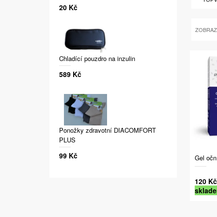
20 Kč
ZOBRAZ
Chladící pouzdro na inzulin
589 Kč
Ponožky zdravotní DIACOMFORT
PLUS
99 Kč
Gel očn
120 Kč
sklad