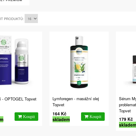
IT PRODUKTŮ:
Lymforegen - masážní olej
Sérum My
í - OPTOGEL Topvet
Topvet
problema
Topvet
164 Kč
179 Kč
em
skladem
sklade