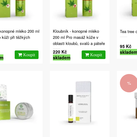
- konopné mléko 200 ml
Kloubník - konopné mléko
Tea tree o
 kůži při těžkých
200 ml Pro masáž kůže v
oblasti kloubů, svalů a páteře
95 Kč
220 Kč
sklade
em
skladem
%