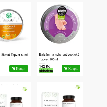
Balzám na nohy antiseptický
íčková Topvet 50ml
Topvet 100ml
142 Kč
m
skladem