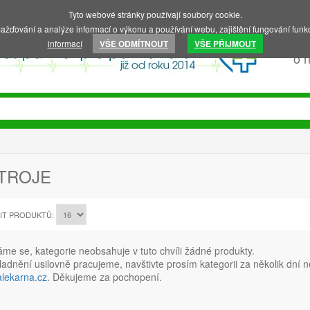
Tyto webové stránky používají soubory cookie.
ažďování a analýze informací o výkonu a používání webu, zajištění fungování funkc
informací
VŠE ODMÍTNOUT
VŠE PŘIJMOUT
o 
TROJE
IT PRODUKTŮ:
e se, kategorie neobsahuje v tuto chvíli žádné produkty.
adnění usilovně pracujeme, navštivte prosím kategorii za několik dní
alekarna.cz
. Děkujeme za pochopení.