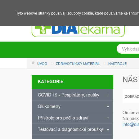
NÁKUPNÍ KOŠÍK
PŘIHLÁŠENÍ
REGISTRACE
Tyto webové stránky používají soubory cookie, které používáme ke shrom
ÚVOD
ZDRAVOTNICKÝ MATERIÁL
NÁSTROJE
NÁS
KATEGORIE
COVID 19 - Respirátory, roušky
ZOBRAZ
Glukometry
Omlouvám
Přístroje pro péči o zdraví
Na naskl
info@di
Testovací a diagnostické proužky