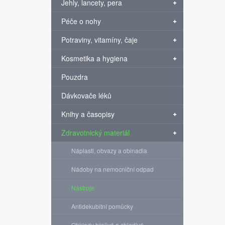
Jehly, lancety, pera
Péče o nohy
Potraviny, vitamíny, čaje
Kosmetika a hygiena
Pouzdra
Dávkovače léků
Knihy a časopisy
Zdravotnický materiál
Náplasti, obvazy a obinadla
Nádoby na nemocniční odpad
Nástroje
Antidekubitní pomůcky
Obklady hřejivé a chladivé