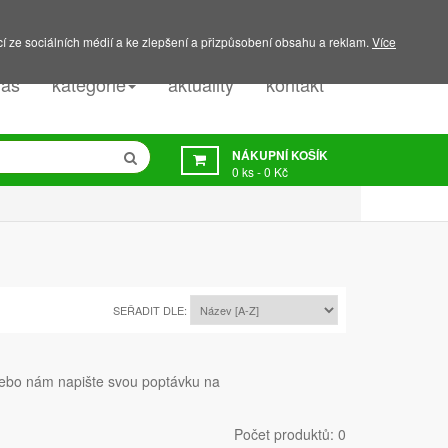
PODPORA:
607 045 350
í ze sociálních médií a ke zlepšení a přizpůsobení obsahu a reklam.
Více
nás
kategorie
aktuality
kontakt
NÁKUPNÍ KOŠÍK
0
ks -
0 Kč
SEŘADIT DLE:
 nebo nám napište svou poptávku na
Počet produktů: 0