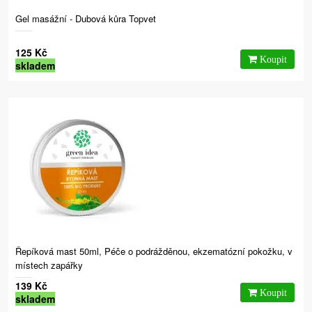
Gel masážní - Dubová kůra Topvet
125 Kč
skladem
Řepíková mast 50ml, Péče o podrážděnou, ekzematózní pokožku, v
místech zapářky
139 Kč
skladem