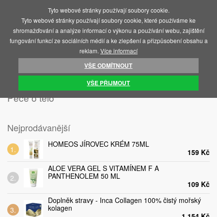
Tyto webové stránky používají soubory cookie.
MENU
Tyto webové stránky používají soubory cookie, které používáme ke
shromažďování a analýze informací o výkonu a používání webu, zajištění
fungování funkcí ze sociálních médií a ke zlepšení a přizpůsobení obsahu a
reklam.
Více informací
VŠE ODMÍTNOUT
ÚVOD
KOSMETIKA A HYGIENA
PÉČE O TĚLO
VŠE PŘIJMOUT
Péče o tělo
Nejprodávanější
HOMEOS JÍROVEC KRÉM 75ML
159 Kč
ALOE VERA GEL S VITAMÍNEM F A
PANTHENOLEM 50 ML
109 Kč
Doplněk stravy - Inca Collagen 100% čistý mořský
kolagen
1 154 Kč