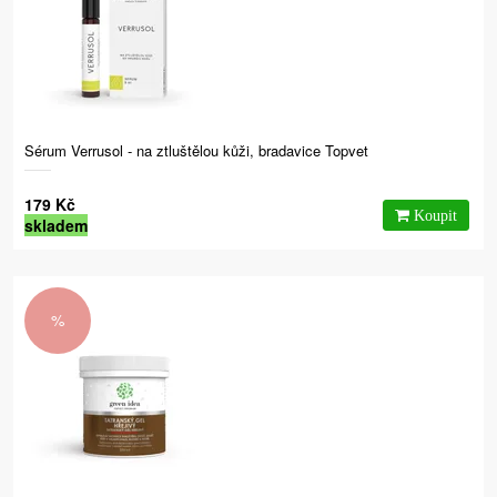
Sérum Verrusol - na ztluštělou kůži, bradavice Topvet
179 Kč
skladem
%