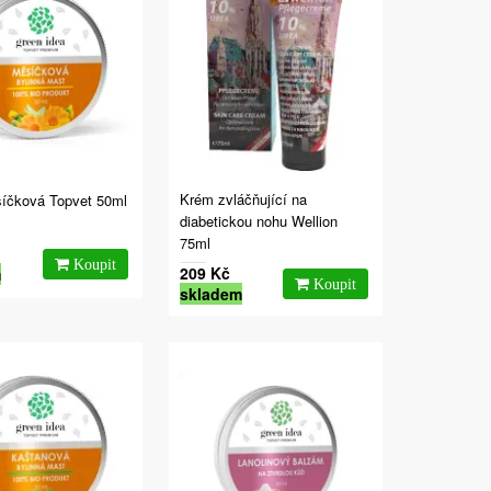
Krém zvláčňující na
íčková Topvet 50ml
diabetickou nohu Wellion
75ml
209 Kč
m
skladem