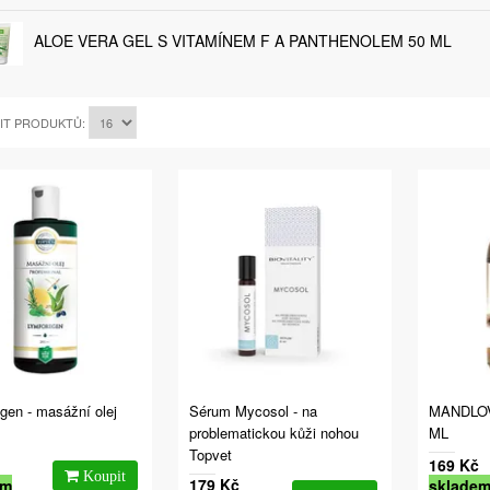
ALOE VERA GEL S VITAMÍNEM F A PANTHENOLEM 50 ML
IT PRODUKTŮ:
gen - masážní olej
Sérum Mycosol - na
MANDLOV
problematickou kůži nohou
ML
Topvet
169 Kč
179 Kč
em
sklade