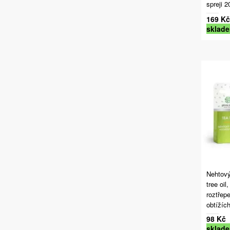
spreji 
169 Kč
sklad
Nehtový
tree oil
roztřepe
obtížíc
98 Kč
sklad