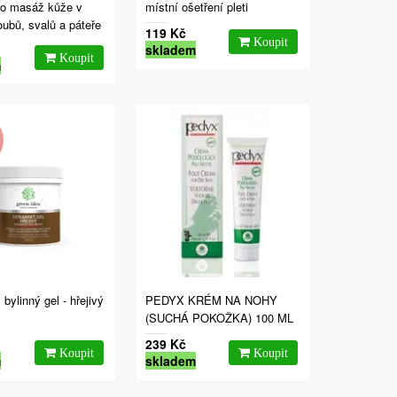
ro masáž kůže v
místní ošetření pleti
loubů, svalů a páteře
119 Kč
skladem
m
 bylinný gel - hřejivý
PEDYX KRÉM NA NOHY
(SUCHÁ POKOŽKA) 100 ML
239 Kč
m
skladem