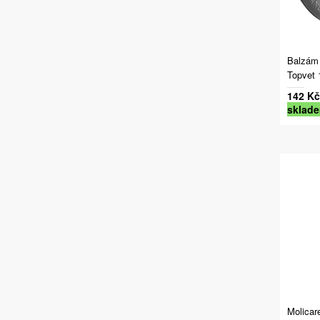
Balzám 
Topvet 
142 Kč
sklad
Molicar