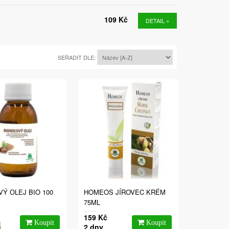
109 Kč
DETAIL »
SEŘADIT DLE:
Ý OLEJ BIO 100
HOMEOS JÍROVEC KRÉM
75ML
159 Kč
m
2 dny