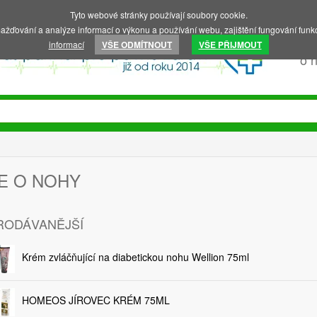
Tyto webové stránky používají soubory cookie.
ažďování a analýze informací o výkonu a používání webu, zajištění fungování funkc
informací
VŠE ODMÍTNOUT
VŠE PŘIJMOUT
o 
E O NOHY
RODÁVANĚJŠÍ
Krém zvláčňující na diabetickou nohu Wellion 75ml
HOMEOS JÍROVEC KRÉM 75ML