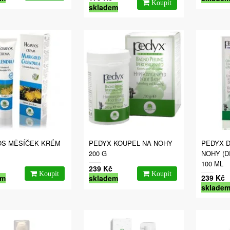
skladem
S MĚSÍČEK KRÉM
PEDYX KOUPEL NA NOHY
PEDYX 
200 G
NOHY (D
100 ML
239 Kč
239 Kč
em
skladem
sklade