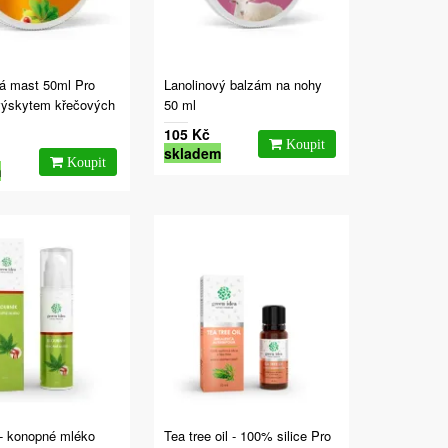
á mast 50ml Pro
Lanolinový balzám na nohy
výskytem křečových
50 ml
105 Kč
skladem
m
 - konopné mléko
Tea tree oil - 100% silice Pro