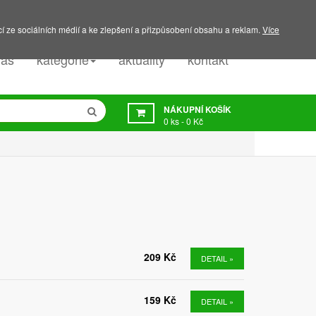
PODPORA:
607 045 350
í ze sociálních médií a ke zlepšení a přizpůsobení obsahu a reklam.
Více
nás
kategorie
aktuality
kontakt
NÁKUPNÍ KOŠÍK
0
ks -
0 Kč
209 Kč
DETAIL »
159 Kč
DETAIL »