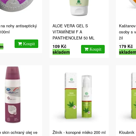
na nohy antiseptický
ALOE VERA GEL S
Kaštanov
100ml
VITAMÍNEM F A
osoby s 
PANTHENOLEM 50 ML
žil
109 Kč
179 Kč
em
skladem
sklade
e skin ochraný olej ve
Žilník - konopné mléko 200 ml
Kloubník