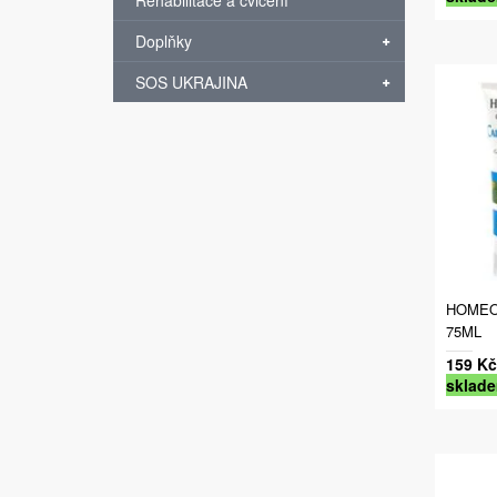
Rehabilitace a cvičení
Doplňky
SOS UKRAJINA
HOMEO
75ML
159 Kč
sklad