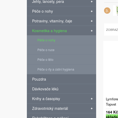
Jehly, lancety, pera
Péče o nohy
Potraviny, vitamíny, čaje
ZOBRAZ
Kosmetika a hygiena
Péče o nohy
Péče o ruce
Péče o tělo
Péče o rty a ústní hygiena
Pouzdra
Dávkovače léků
Knihy a časopisy
Lymfore
Topvet
Zdravotnický materiál
164 Kč
sklad