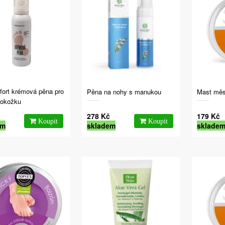
ort krémová pěna pro
Pěna na nohy s manukou
Mast měs
pokožku
278 Kč
179 Kč
em
skladem
sklade