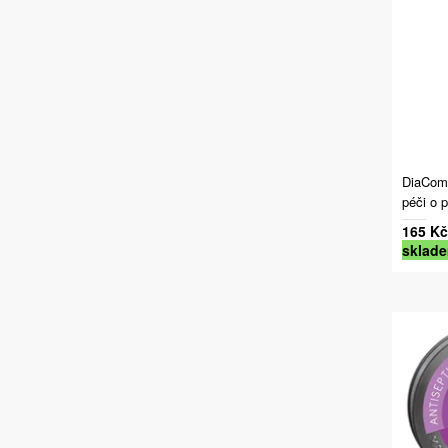
DiaComf
péči o 
165 Kč
sklad