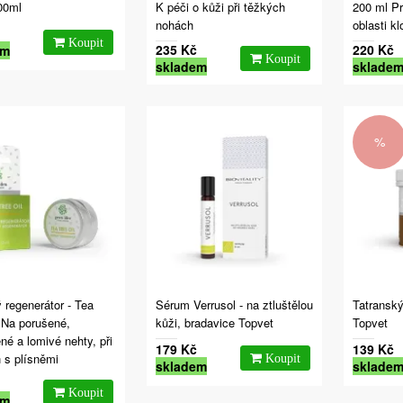
200ml
K péči o kůži při těžkých
200 ml P
nohách
oblasti k
235 Kč
220 Kč
em
skladem
sklade
%
 regenerátor - Tea
Sérum Verrusol - na ztluštělou
Tatranský
, Na porušené,
kůži, bradavice Topvet
Topvet
né a lomivé nehty, při
179 Kč
139 Kč
h s plísněmi
skladem
sklade
em