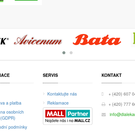
MACE
SERVIS
KONTAKT
Kontaktujte nás
+ (420) 607 
va a platba
Reklamace
+ (420) 777 
na osobních
info@dialeka
 (GDPR)
dní podmínky