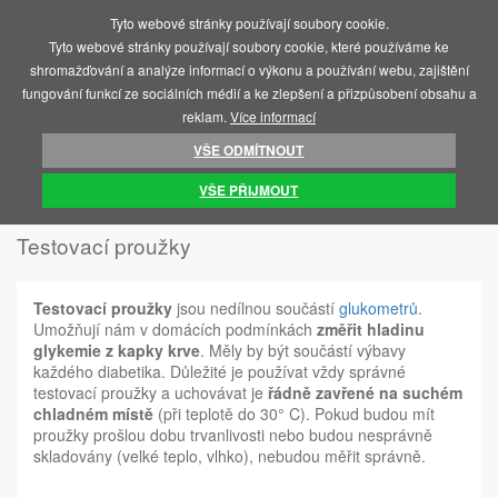
Tyto webové stránky používají soubory cookie.
MENU
Tyto webové stránky používají soubory cookie, které používáme ke
shromažďování a analýze informací o výkonu a používání webu, zajištění
fungování funkcí ze sociálních médií a ke zlepšení a přizpůsobení obsahu a
reklam.
Více informací
VŠE ODMÍTNOUT
ÚVOD
TESTOVACÍ A DIAGNOSTICKÉ PROUŽKY
TESTOVACÍ PROUŽKY
VŠE PŘIJMOUT
Testovací proužky
Testovací proužky
jsou nedílnou součástí
glukometrů
.
Umožňují nám v domácích podmínkách
změřit hladinu
glykemie z kapky krve
. Měly by být součástí výbavy
každého diabetika. Důležité je používat vždy správné
testovací proužky a uchovávat je
řádně zavřené na suchém
chladném místě
(při teplotě do 30° C). Pokud budou mít
proužky prošlou dobu trvanlivosti nebo budou nesprávně
skladovány (velké teplo, vlhko), nebudou měřit správně.