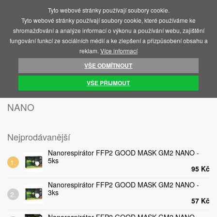
Tyto webové stránky používají soubory cookie.
MENU
Tyto webové stránky používají soubory cookie, které používáme ke
shromažďování a analýze informací o výkonu a používání webu, zajištění
fungování funkcí ze sociálních médií a ke zlepšení a přizpůsobení obsahu a
reklam.
Více informací
VŠE ODMÍTNOUT
ÚVOD
COVID 19 - RESPIRÁTORY, TESTY
RESPIRÁTORY FFP2
NANO
VŠE PŘIJMOUT
NANO
Nejprodávanější
Nanorespirátor FFP2 GOOD MASK GM2 NANO -
5ks
95 Kč
Nanorespirátor FFP2 GOOD MASK GM2 NANO -
3ks
57 Kč
Nanorespirátor FFP2 GOOD MASK GM2 NANO