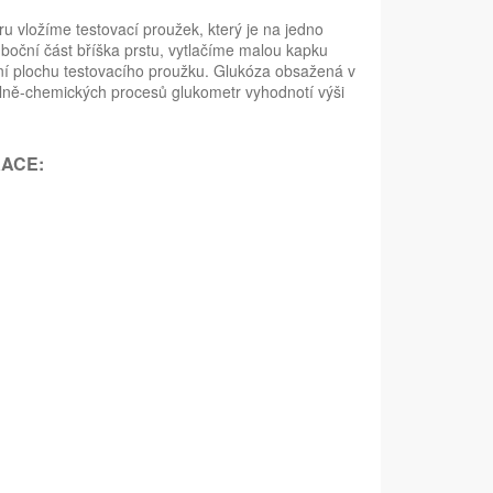
u vložíme testovací proužek, který je na jedno
boční část bříška prstu, vytlačíme malou kapku
ní plochu testovacího proužku. Glukóza obsažená v
álně-chemických procesů glukometr vyhodnotí výši
KACE: