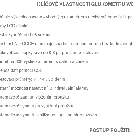
KLÍČOVÉ VLASTNOSTI GLUKOMETRU WE
děluje výsledky hlasem - vhodný glukometr pro nevidomé nebo lidi s 
lký LCD displej
ýsledky měření do 6 sekund
lastnost NO CODE umožňuje snadné a přesné měření bez kódování glu
lá velikost kapky krve do 0.6 µL pro jemné testování
aměť na 300 výsledků měření s datem a časem
řenos dat: pomocí USB
stovací průměry: 7-, 14-, 30-denní
tatní možnosti nastavení: 3 individuální alarmy
utomatické zapnutí vložením proužku
tomatické vypnutí po vytažení proužku
tomatické vypnutí, jestliže není glukometr používán
POSTUP POUŽITÍ: