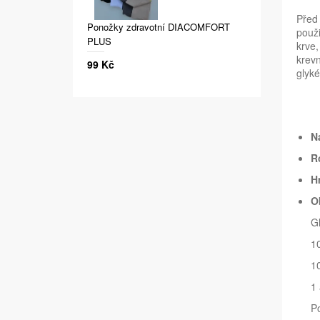
Před 
Ponožky zdravotní DIACOMFORT
použi
PLUS
krve,
krevn
99 Kč
glyké
N
R
H
O
G
10
10
1 
P