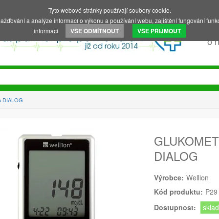
Tyto webové stránky používají soubory cookie.
ažďování a analýze informací o výkonu a používání webu, zajištění fungování funkc
informací
VŠE ODMÍTNOUT
VŠE PŘIJMOUT
o 
 DIALOG
GLUKOMET
DIALOG
Výrobce:
Wellion
Kód produktu:
P29
Dostupnost:
skla