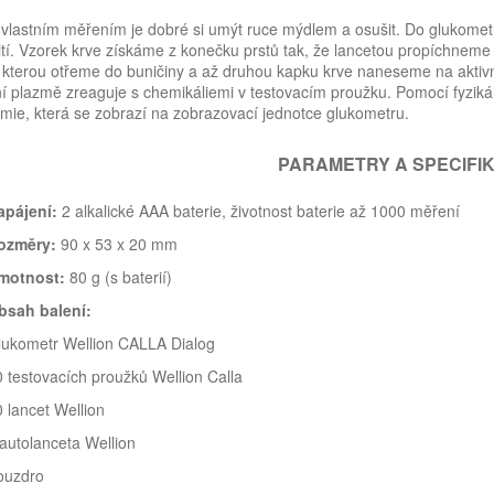
vlastním měřením je dobré si umýt ruce mýdlem a osušit. Do glukometr
tí. Vzorek krve získáme z konečku prstů tak, že lancetou propíchneme 
 kterou otřeme do buničiny a až druhou kapku krve naneseme na aktiv
í plazmě zreaguje s chemikáliemi v testovacím proužku. Pomocí fyzik
mie, která se zobrazí na zobrazovací jednotce glukometru.
PARAMETRY A SPECIFI
apájení:
2 alkalické AAA baterie, životnost baterie až 1000 měření
ozměry:
90 x 53 x 20 mm
motnost:
80 g (s baterií)
bsah balení:
lukometr Wellion CALLA Dialog
 testovacích proužků Wellion Calla
 lancet Wellion
autolanceta Wellion
ouzdro