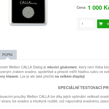
1 000 K
Cena:
V
POPIS
ometr Wellion CALLA Dialog je
mluvící glukometr
, který není třeba k
ozeným zrakem snadno, spolehlivě a přesně měřit hladinu cukru ve sv
eny hlasem
. Lze je ale také přečíst
na velkém displeji
.
SPECIÁLNÍ TESTOVACÍ P
tovacími proužky Wellion CALLA lze díky jejich optimální velikosti sna
 stranu lze snadno a intuitivně rozlišit, což napomáhá snadnému zasu