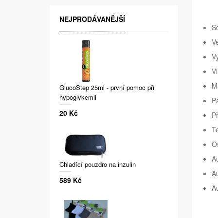
NEJPRODÁVANĚJŠÍ
S
Ve
V
V
Ma
GlucoStep 25ml - první pomoc při
hypoglykemii
P
20 Kč
P
Te
Os
A
Chladící pouzdro na inzulin
Au
589 Kč
Au