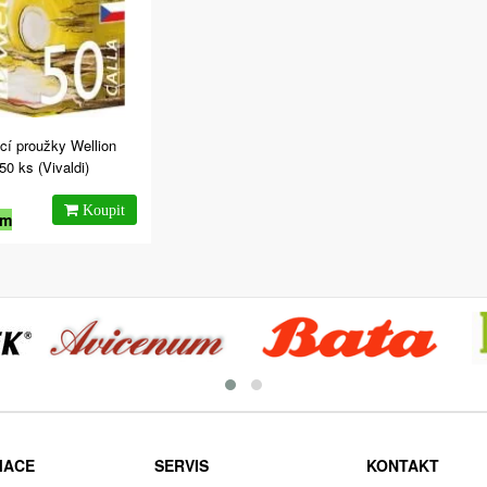
cí proužky Wellion
0 ks (Vivaldi)
em
MACE
SERVIS
KONTAKT