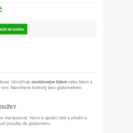
č
ložit do košíku
ódovat. Umožňuje
nevidomým lidem
nebo lidem s
é krvi. Naměřené hodnoty jsou glukometrem
ROUŽKY
dno manipulovat. Horní a spodní část a přední a
nutí proužku do glukometru.