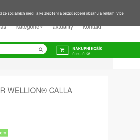
PODPORA:
607 045 350
í ze sociálních médií a ke zlepšení a přizpůsobení obsahu a reklam.
Více
nás
kategorie
aktuality
kontakt
NÁKUPNÍ KOŠÍK
0
ks -
0 Kč
R WELLION® CALLA
dem