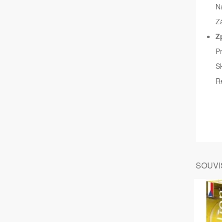
Ná
Zá
Z
Pr
Sk
Re
SOUVIS