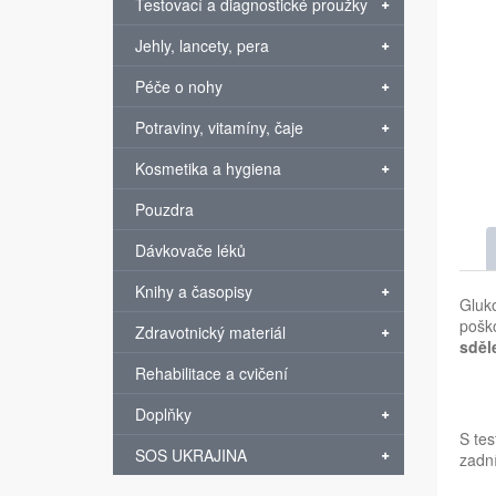
Testovací a diagnostické proužky
Jehly, lancety, pera
Péče o nohy
Potraviny, vitamíny, čaje
Kosmetika a hygiena
Pouzdra
Dávkovače léků
Knihy a časopisy
Gluk
pošk
Zdravotnický materiál
sděl
Rehabilitace a cvičení
Doplňky
S tes
SOS UKRAJINA
zadní