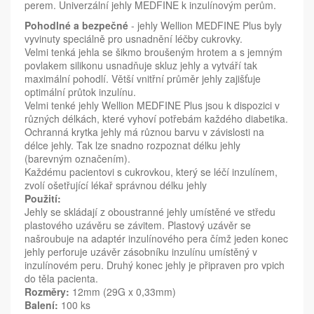
perem. Univerzální jehly MEDFINE k inzulínovým perům.
Pohodlné a bezpečné
- jehly Wellion MEDFINE Plus byly
vyvinuty speciálně pro usnadnění léčby cukrovky.
Velmi tenká jehla se šikmo broušeným hrotem a s jemným
povlakem silikonu usnadňuje skluz jehly a vytváří tak
maximální pohodlí. Větší vnitřní průměr jehly zajišťuje
optimální průtok inzulínu.
Velmi tenké jehly Wellion MEDFINE Plus jsou k dispozici v
různých délkách, které vyhoví potřebám každého diabetika.
Ochranná krytka jehly má různou barvu v závislosti na
délce jehly. Tak lze snadno rozpoznat délku jehly
(barevným označením).
Každému pacientovi s cukrovkou, který se léčí inzulínem,
zvolí ošetřující lékař správnou délku jehly
Použití:
Jehly se skládají z oboustranné jehly umístěné ve středu
plastového uzávěru se závitem. Plastový uzávěr se
našroubuje na adaptér inzulínového pera čímž jeden konec
jehly perforuje uzávěr zásobníku inzulínu umístěný v
inzulínovém peru. Druhý konec jehly je připraven pro vpich
do těla pacienta.
Rozměry:
12mm (29G x 0,33mm)
Balení:
100 ks