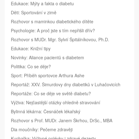
Edukace: Mýty a fakta o diabetu
Děti: Sportování v zimě
Rozhovor s maminkou diabetického dítěte
Psychologie: A proč jste s tím nepřišli dřív?
Rozhovor s MUDr. Mgr. Sylvií Špitálníkovou, Ph.D.
Edukace: Knižní tipy
Novinky: Aliance pacientů s diabetem
Politika: Co se děje?
Sport: Příběh sportovce Arthura Ashe
Reportáž: XXV. Šimurdovy dny diabetiků v Luhačovicích
Reportáže: Co se děje ve světě diabetu?
Výživa: Nejčastější otázky ohledně stravování
Bylinná lékárna: Česnáček lékařský
Rozhovor s Prof. MUDr. Janem Škrhou, DrSc., MBA
Dia moučníky: Pečeme zdravěji
Kuchařka: Výživné polévky i zdravé dezerty