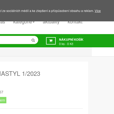
PODPORA:
607 045 350
í ze sociálních médií a ke zlepšení a přizpůsobení obsahu a reklam.
Více
nás
kategorie
aktuality
kontakt
NÁKUPNÍ KOŠÍK
0
ks -
0 Kč
ASTYL 1/2023
57
dem