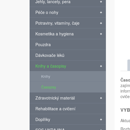
Jehly, lancety, pera
Péče o nohy
Potraviny, vitamíny, čaje
Kosmetika a hygiena
Pouzdra
Dávkovače léků
Knihy a časopisy
Knihy
Časo
zajím
Časopisy
infor
cviče
Zdravotnický materiál
Rehabilitace a cvičení
VYB
Doplňky
Aktua
Rozh