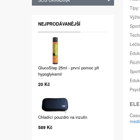
SOS UKRAJINA
Tipy:
Výživ
NEJPRODÁVANĚJŠÍ
Sport
Tech
Léčiv
Eduk
Rozh
GlucoStep 25ml - první pomoc při
Sport
hypoglykemii
Eduka
20 Kč
Psych
ELE
Časo
Chladící pouzdro na inzulin
medi
589 Kč