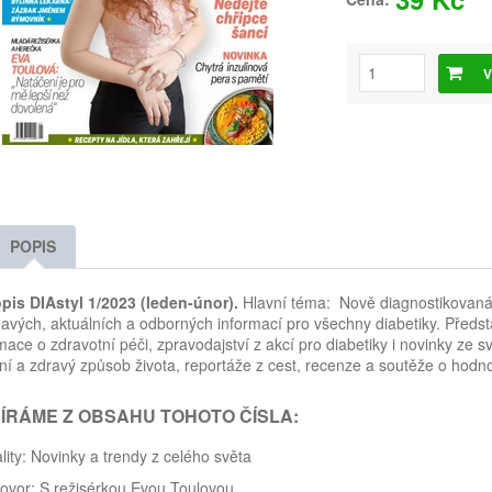
V
POPIS
pis DIAstyl 1/2023 (leden-únor).
Hlavní téma: Nově diagnostikovaná
avých, aktuálních a odborných informací pro všechny diabetiky. Předs
mace o zdravotní péči, zpravodajství z akcí pro diabetiky i novinky ze 
ní a zdravý způsob života, reportáže z cest, recenze a soutěže o hodn
ÍRÁME Z OBSAHU TOHOTO ČÍSLA:
lity: Novinky a trendy z celého světa
ovor: S režisérkou Evou Toulovou