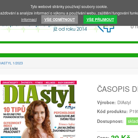
Tyto webové stránky používají soubory cookie.
ažďování a analýze informací o výkonu a používání webu, zajištění fungování funkc
informací
VŠE ODMÍTNOUT
VŠE PŘIJMOUT
o 
IASTYL 1/2023
ČASOPIS DI
Výrobce:
DIAstyl
Kód produktu:
P19
Dostupnost:
skla
39 Kč
Cena: