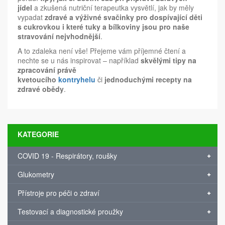
jídel
a zkušená nutriční terapeutka vysvětlí, jak by měly
vypadat
zdravé a výživné svačinky pro dospívající děti
s cukrovkou i které tuky a bílkoviny jsou pro naše
stravování nejvhodnější
.
A to zdaleka není vše! Přejeme vám příjemné čtení a
nechte se u nás inspirovat – například
skvělými tipy na
zpracování právě
kvetoucího
kontryhelu
či
jednoduchými recepty na
zdravé obědy
.
KATEGORIE
COVID 19 - Respirátory, roušky
Glukometry
Přístroje pro péči o zdraví
Testovací a diagnostické proužky