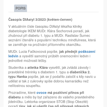
POPIS
Časopis DIAstyl 3/2023 (květen-červen)
V aktuálním čísle časopisu DIAstyl lékařka kliniky
diabetologie IKEM MUDr. Klára Sochorová poradí, jak
zhubnout při diabetu 1. typu a MUDr. Rastislav Šumec
seznámí čtenáře s populární technikou mindfulness, která
se zaměřuje na prožívání přítomného okamžiku.
MUDr. Lucia Fačkovcová popíše,
jak předejít
poškození
ledvin
a vysvětlí samotný průběh onemocnění ledvin i
jednotlivé možnosti léčby.
Studentka a
atletka Klára
vysvětlí, jak zvládá závody i
pravidelné tréninky s diabetem 1. typu a
diabetička 2.
typu Hanka
popíše, jak se jí podařilo zatočit s kily navíc u
udělat si tak z cukrovky spíše dobrou kamarádku než
nelítostnou soupeřku.
Prozradíme, které
ovoce
má pozitivní přínos při
diabetu
a mělo by byt zařazeno do vašeho pravidelného
jídelníčku. Lektorka organizace STOB (Stop Obezitě)
poradí
tipy, jak si ušetřit čas při přípravě zdravých