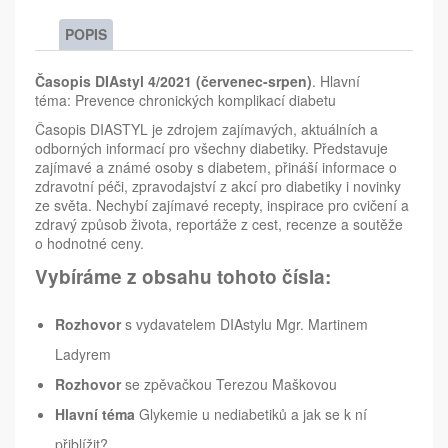
POPIS
Časopis DIAstyl 4/2021 (červenec-srpen)
. Hlavní
téma: Prevence chronických komplikací diabetu
Časopis DIASTYL je zdrojem zajímavých, aktuálních a
odborných informací pro všechny diabetiky. Představuje
zajímavé a známé osoby s diabetem, přináší informace o
zdravotní péči, zpravodajství z akcí pro diabetiky i novinky
ze světa. Nechybí zajímavé recepty, inspirace pro cvičení a
zdravý způsob života, reportáže z cest, recenze a soutěže
o hodnotné ceny.
Vybíráme z obsahu tohoto čísla:
Rozhovor
s vydavatelem DIAstylu Mgr. Martinem
Ladyrem
Rozhovor
se zpěvačkou Terezou Maškovou
Hlavní téma
Glykemie u nediabetiků a jak se k ní
přiblížit?