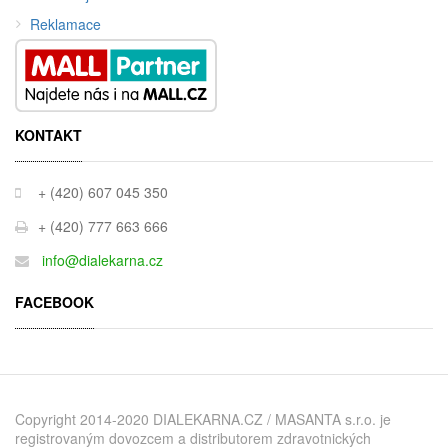
Reklamace
KONTAKT
+ (420) 607 045 350
+ (420) 777 663 666
info@dialekarna.cz
FACEBOOK
Copyright 2014-2020 DIALEKARNA.CZ / MASANTA s.r.o. je
registrovaným dovozcem a distributorem zdravotnických