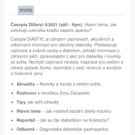
POPIS
Časopis DIAstyl 5/2021 (září - říjen)
. Hlavní téma: Jak
ovlivňuje cukrovka kvalitu našeho spánku?
Časopis DIASTYL je zdrojem zajímavých, aktuálních a
odborných informací pro všechny diabetiky. Představuje
zajímavé a známé osoby s diabetem, přináší informace o
zdravotní péči, zpravodajství z akcí pro diabetiky i novinky
ze světa. Nechybí zajímavé recepty, inspirace pro cvičení a
zdravý způsob života, reportáže z cest, recenze a soutěže
o hodnotné ceny
Aktuality –
Novinky a trendy z celého světa
Rozhovor
s herečkou Evou Decastelo
Tipy,
jak vařit zdravěji
Hlavní téma
– Jak nastavit bazální dávky inzulinu
Reportáž
– Jak se žije diabetikům na Kostarice?
Odborně
– Diagnostika diabetické gastroparézy