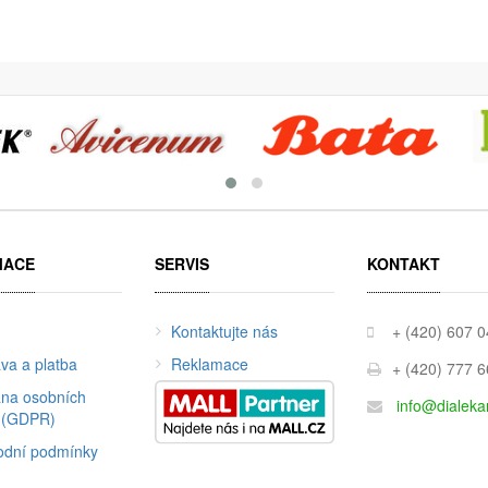
MACE
SERVIS
KONTAKT
Kontaktujte nás
+ (420) 607 
va a platba
Reklamace
+ (420) 777 
na osobních
info@dialeka
 (GDPR)
dní podmínky