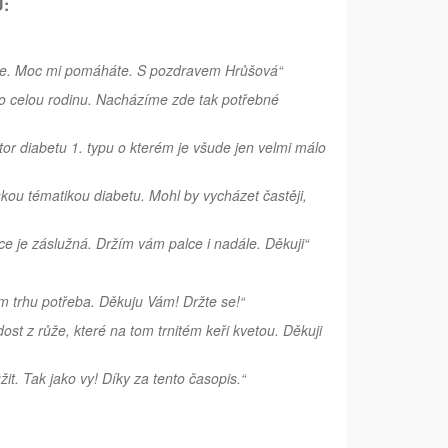
:
ete. Moc mi pomáháte. S pozdravem Hrůšová“
o celou rodinu. Nacházíme zde tak potřebné
stor diabetu 1. typu o kterém je všude jen velmi málo
skou tématikou diabetu. Mohl by vycházet častěji,
e je záslužná. Držím vám palce i nadále. Děkuji“
m trhu potřeba. Děkuju Vám! Držte se!“
st z růže, které na tom trnitém keři kvetou. Děkuji
it. Tak jako vy! Díky za tento časopis.“