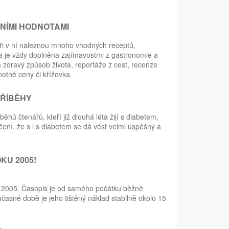
NÍMI HODNOTAMI
ři v ní naleznou mnoho vhodných receptů,
 je vždy doplněna zajímavostmi z gastronomie a
a zdravý způsob života, reportáže z cest, recenze
otné ceny či křížovka.
PŘÍBĚHY
ů čtenářů, kteří již dlouhá léta žijí s diabetem,
ení, že s i s diabetem se dá vést velmi úspěšný a
KU 2005!
u 2005. Časopis je od samého počátku běžně
učasné době je jeho tištěný náklad stabilně okolo 15