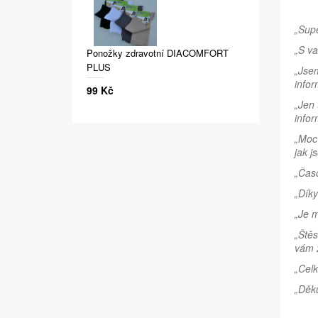
„Supe
„S v
Ponožky zdravotní DIACOMFORT
PLUS
„Jsem
infor
99 Kč
„Jen 
infor
„Moc 
jak j
„Časo
„Díky
„Je m
„Štěs
vám z
„Celk
„Děku