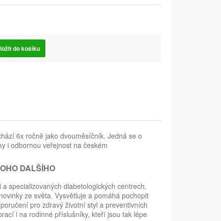
ložit do košíku
ychází 6x ročně jako dvouměsíčník. Jedná se o
níky i odbornou veřejnost na českém
NOHO DALŠÍHO
i a specializovaných diabetologických centrech,
i novinky ze světa. Vysvětluje a pomáhá pochopit
oručení pro zdravý životní styl a preventivních
ací i na rodinné příslušníky, kteří jsou tak lépe