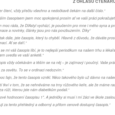
Z OHLASŮ ČTENÁŘŮ
r čtení, vždy přečtu všechno a nedočkavě čekám na další číslo.“
aším časopisem jsem moc spokojená prosím ať ve vaší práci pokračuj
 moc ráda, že DIAstyl vychází, je poučením pro mne i mého syna a pr
mace a novinky, články jsou pro nás povzbuzením. Díky“
tak dále, jste časopis, který tu chyběl. Hlavně z důvodu, že dáváte pro
mací. Ať se daří.“
se mi váš časopis líbí, je to nejlepší periodikum na našem trhu s lékař
sem uvedla ve vaší anketě.“
pis vždy očekávám a těším se na něj – je zajímavý i poučný. Vaše prác
 za osvětu. To se v ordinaci nedozvím.“
oc fajn, že tento časopis vznikl. Něco takového bylo už dávno na naše
tí tkví v tom, že se nehněváme na trny růžového keře, ale že máme rado
a růži, kterou jste nám diabetikům podali.“
ové hodnocení časopisu 1*. A jedničky si musí i mí žáci ve škole zaslouž
ji za tento přehledný a odborný a přitom cenově dostupný časopis.“