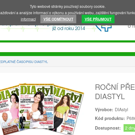
Tyto webové stránky používají soubory cookie.
ažďování a analýze informací o výkonu a používání webu, zajištění fungování funkc
informací
VŠE ODMÍTNOUT
VŠE PŘIJMOUT
o 
EDPLATNÉ ČASOPISU DIASTYL
ROČNÍ PŘ
DIASTYL
Výrobce:
DIAstyl
Kód produktu:
P68
Dostupnost:
2 dn