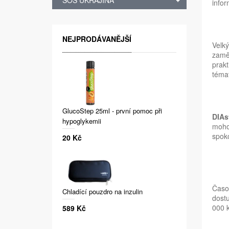
SOS UKRAJINA
infor
NEJPRODÁVANĚJŠÍ
Velký
zamě
prakt
témat
GlucoStep 25ml - první pomoc při
DIAs
hypoglykemii
mohou
spoko
20 Kč
Časop
Chladící pouzdro na inzulin
dostu
000 k
589 Kč