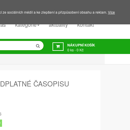
PODPORA:
607 045 350
í ze sociálních médií a ke zlepšení a přizpůsobení obsahu a reklam.
Více
nás
kategorie
aktuality
kontakt
NÁKUPNÍ KOŠÍK
0
ks -
0 Kč
EDPLATNÉ ČASOPISU
6
y