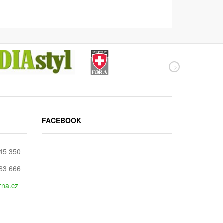
FACEBOOK
045 350
663 666
rna.cz