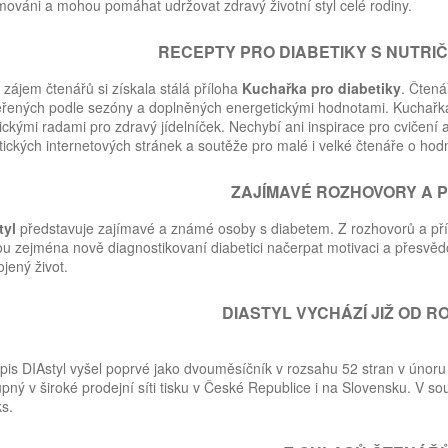
mováni a mohou pomáhat udržovat zdravý životní styl celé rodiny.
RECEPTY PRO DIABETIKY S NUTRIČ
 zájem čtenářů si získala stálá příloha
Kuchařka pro diabetiky
. Čtená
řených podle sezóny a doplněných energetickými hodnotami. Kuchařka
ickými radami pro zdravý jídelníček. Nechybí ani inspirace pro cvičení 
ických internetových stránek a soutěže pro malé i velké čtenáře o hodn
ZAJÍMAVÉ ROZHOVORY A 
tyl
představuje zajímavé a známé osoby s diabetem. Z rozhovorů a příběh
 zejména nově diagnostikovaní diabetici načerpat motivaci a přesvědč
jený život.
DIASTYL VYCHÁZÍ JIŽ OD RO
is DIAstyl vyšel poprvé jako dvouměsíčník v rozsahu 52 stran v únor
pný v široké prodejní síti tisku v České Republice i na Slovensku. V so
s.