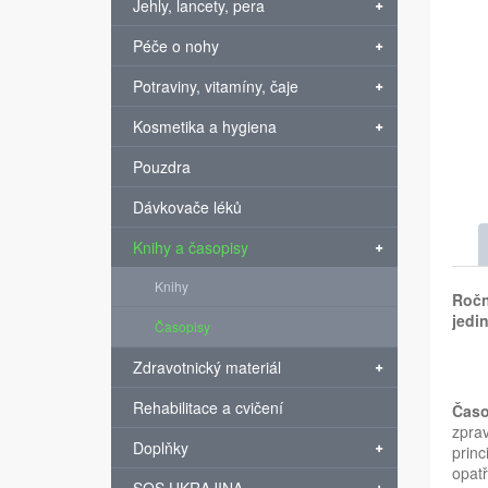
Jehly, lancety, pera
Péče o nohy
Potraviny, vitamíny, čaje
Kosmetika a hygiena
Pouzdra
Dávkovače léků
Knihy a časopisy
Knihy
Ročn
jedi
Časopisy
Zdravotnický materiál
Rehabilitace a cvičení
Časo
zprav
Doplňky
princ
opatř