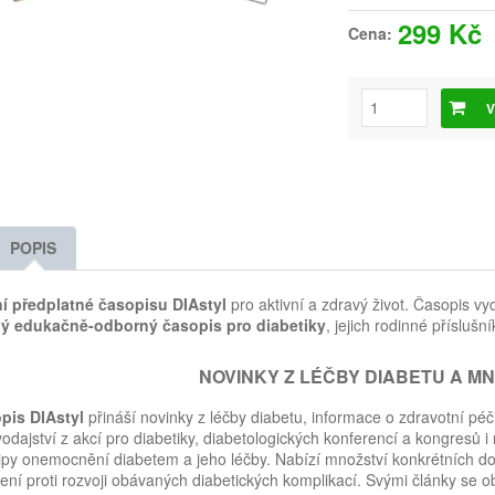
299 Kč
Cena:
V
POPIS
í předplatné časopisu DIAstyl
pro aktivní a zdravý život. Časopis v
ný edukačně-odborný časopis pro diabetiky
, jejich rodinné přísluš
NOVINKY Z LÉČBY DIABETU A M
pis DIAstyl
přináší novinky z léčby diabetu, informace o zdravotní péč
odajství z akcí pro diabetiky, diabetologických konferencí a kongresů 
ipy onemocnění diabetem a jeho léčby. Nabízí množství konkrétních dop
ení proti rozvoji obávaných diabetických komplikací. Svými články se obr