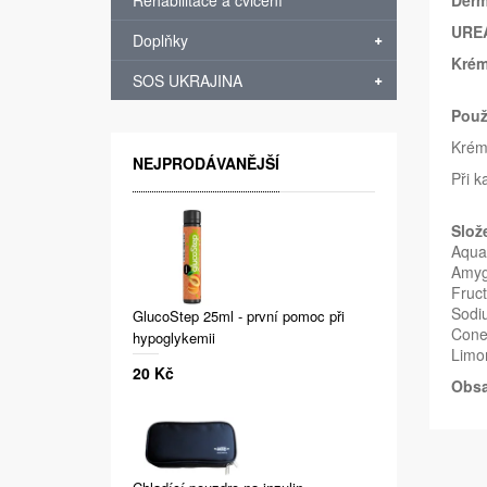
Rehabilitace a cvičení
Derm
URE
Doplňky
Krém
SOS UKRAJINA
Použ
Krém 
NEJPRODÁVANĚJŠÍ
Při k
Slož
Aqua,
Amygd
Fruct
Sodiu
GlucoStep 25ml - první pomoc při
Cone 
hypoglykemii
Limo
20 Kč
Obsa