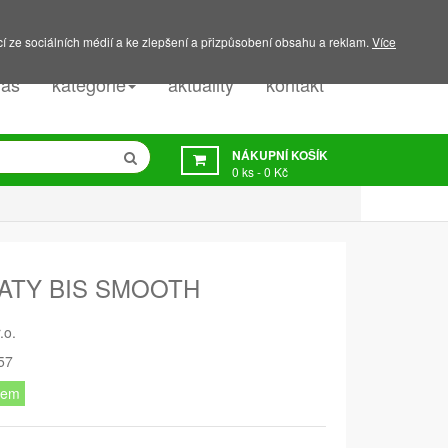
PODPORA:
607 045 350
í ze sociálních médií a ke zlepšení a přizpůsobení obsahu a reklam.
Více
nás
kategorie
aktuality
kontakt
NÁKUPNÍ KOŠÍK
0
ks -
0 Kč
ATY BIS SMOOTH
.o.
57
dem