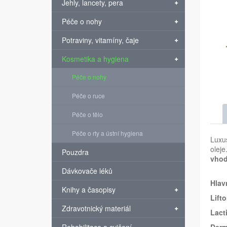
Jehly, lancety, pera
Péče o nohy
Potraviny, vitamíny, čaje
Kosmetika a hygiena
Péče o nohy
Péče o ruce
Péče o tělo
Péče o rty a ústní hygiena
Luxu
oleje
Pouzdra
vhod
Dávkovače léků
Hlavn
Knihy a časopisy
Lift
Zdravotnický materiál
Lacti