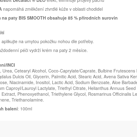
osoft Decalact ® DEO
efekt, eliminuje projevy pachu
A
napomáhá změkčení ztvrdlé kůže v oblasti chodidel
 na paty BIS SMOOTH obsahuje 85 % přírodních surovin
ití
aplikujte na umytou pokožku nohou dle potřeby.
aždodenní péči vydrží krém na paty 2 měsíce.
ení/INCI
 Urea, Cetearyl Alcohol, Coco-Caprylate/Caprate, Bulbine Frutescens L
alus Dulcis Oil, Glycerin, Palmitic Acid, Stearic Acid, Avena Sativa K
ose, Niacinamide, Inositol, Lactic Acid, Sodium Benzoate, Aloe Barbade
m Caproyl/Lauroyl Lactylate, Triethyl Citrate, Helianthus Annuus Seed
Extract, Phenoxyethanol, Triethylene Glycol, Rosmarinus Officinalis Leaf
nene, Triethanolamine.
h balení
: 100ml