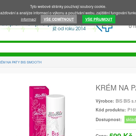
Tyto webové stránky používají soubory cookie.
ažďování a analýze informací o výkonu a používání webu, zajištění fungování funkc
informací
VŠE ODMÍTNOUT
VŠE PŘIJMOUT
o 
RÉM NA PATY BIS SMOOTH
KRÉM NA P
Výrobce:
BIS BIS s.r
Kód produktu:
P16
Dostupnost:
skla
599 Kč
Cena: