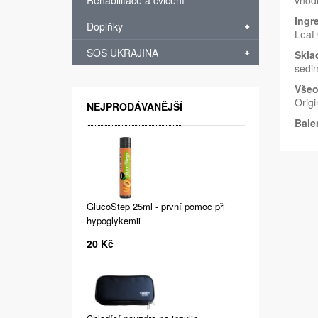
Rehabilitace a cvičení
vhodn
Ingr
Doplňky
Leaf 
SOS UKRAJINA
Skla
sedi
Všeo
Origi
NEJPRODÁVANĚJŠÍ
Bale
GlucoStep 25ml - první pomoc při
hypoglykemii
20 Kč