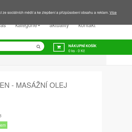
PODPORA:
607 045 350
í ze sociálních médií a ke zlepšení a přizpůsobení obsahu a reklam.
Více
nás
kategorie
aktuality
kontakt
NÁKUPNÍ KOŠÍK
0
ks -
0 Kč
N - MASÁŽNÍ OLEJ
3
dem