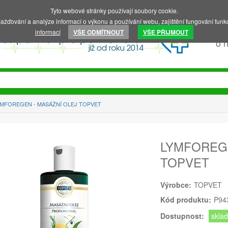
Tyto webové stránky používají soubory cookie.
ažďování a analýze informací o výkonu a používání webu, zajištění fungování funkc
informací
VŠE ODMÍTNOUT
VŠE PŘIJMOUT
o 
YMFOREGEN - MASÁŽNÍ OLEJ TOPVET
LYMFOREGE
TOPVET
Výrobce:
TOPVET
Kód produktu:
P94
Dostupnost:
skla