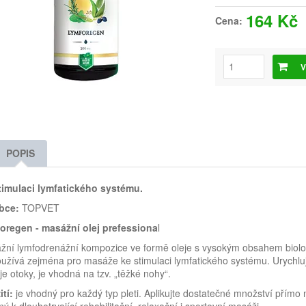
164 Kč
Cena:
V
POPIS
timulaci lymfatického systému.
bce:
TOPVET
oregen - masážní olej prefessiona
l
ní lymfodrenážní kompozice ve formě oleje s vysokým obsahem biologicky
užívá zejména pro masáže ke stimulaci lymfatického systému. Urychluj
je otoky, je vhodná na tzv. „těžké nohy“.
tí:
je vhodný pro každý typ pleti. Aplikujte dostatečné množství přímo 