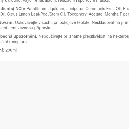
ý k dlouhotrvající rehabilitační, relaxační i sportovní masáži.
edients(INCI):
Paraffinum Liquidum, Juniperus Communis Fruit Oil, Euca
Oil, Citrus Limon Leaf/Peel/Stem Oil, Tocopheryl Acetate, Mentha Piperi
dování:
Uchovávejte v suchu při pokojové teplotě. Neskladovat na pří
ment není závadou přípravku.
becná upozornění:
Nepoužívejte při známé přecitlivělosti na některo
nální receptura.
ní:
200ml