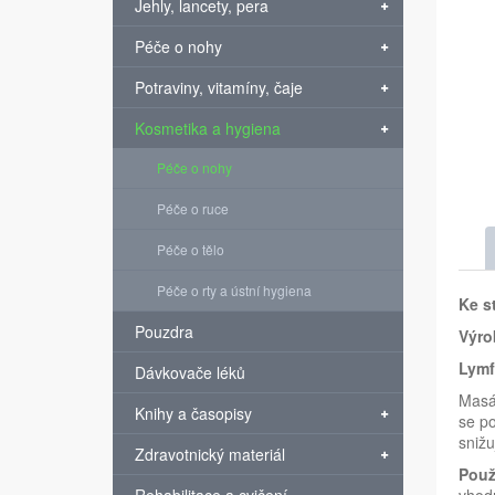
Jehly, lancety, pera
Péče o nohy
Potraviny, vitamíny, čaje
Kosmetika a hygiena
Péče o nohy
Péče o ruce
Péče o tělo
Péče o rty a ústní hygiena
Ke s
Pouzdra
Výro
Lymf
Dávkovače léků
Masáž
Knihy a časopisy
se po
snižu
Zdravotnický materiál
Použi