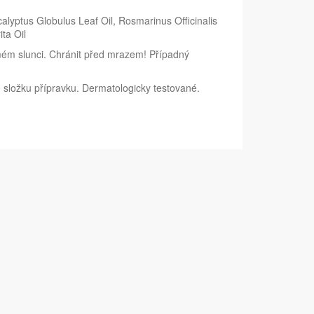
lyptus Globulus Leaf Oil, Rosmarinus Officinalis
ta Oil
mém slunci. Chránit před mrazem! Případný
u složku přípravku. Dermatologicky testované.