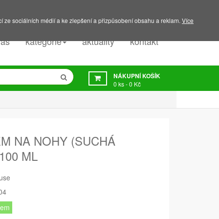
PODPORA:
607 045 350
í ze sociálních médií a ke zlepšení a přizpůsobení obsahu a reklam.
Více
nás
kategorie
aktuality
kontakt
NÁKUPNÍ KOŠÍK
0
ks -
0 Kč
ÉM NA NOHY (SUCHÁ
100 ML
use
04
dem