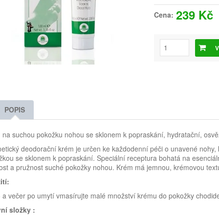
239 Kč
Cena:
V
POPIS
na suchou pokožku nohou se sklonem k popraskání, hydratační, osvěžu
tický deodorační krém je určen ke každodenní péči o unavené nohy, k
kou se sklonem k popraskání. Speciální receptura bohatá na esenciáln
st a pružnost suché pokožky nohou. Krém má jemnou, krémovou textur
tí:
a večer po umytí vmasírujte malé množství krému do pokožky chodidel
vní složky
: