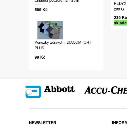
Chladící pouzdro na inzulin
PEDYX
200 G
589 Kč
239 Kč
sklad
Ponožky zdravotní DIACOMFORT
PLUS
99 Kč
NEWSLETTER
INFOR