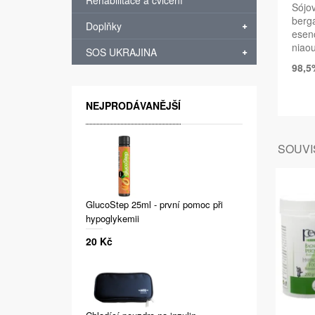
Rehabilitace a cvičení
Sójov
berga
Doplňky
esenc
niaou
SOS UKRAJINA
98,
NEJPRODÁVANĚJŠÍ
SOUVIS
GlucoStep 25ml - první pomoc při
hypoglykemii
20 Kč