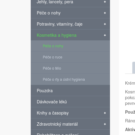
Jehly, lancety, pera
Péče o nohy
Potraviny, vitamíny, čaje
Kosmetika a hygiena
Péče o nohy
Péče o ruce
Péče o tělo
Péče o rty a ústní hygiena
Krém 
Pouzdra
Kosme
pokož
Dávkovače léků
pevno
Použi
Knihy a časopisy
Ráno 
Zdravotnický materiál
Akti