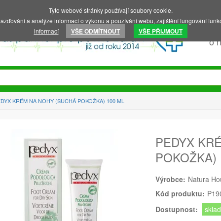
Tyto webové stránky používají soubory cookie.
ažďování a analýze informací o výkonu a používání webu, zajištění fungování funkc
informací
VŠE ODMÍTNOUT
VŠE PŘIJMOUT
o 
DYX KRÉM NA NOHY (SUCHÁ POKOŽKA) 100 ML
PEDYX KR
POKOŽKA) 
Výrobce:
Natura Ho
Kód produktu:
P19
Dostupnost:
skla