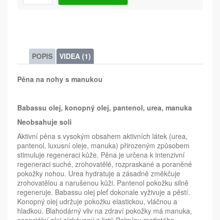
POPIS
VIDEA (1)
Pěna na nohy s manukou
Babassu olej, konopný olej, pantenol, urea, manuka
Neobsahuje soli
Aktivní pěna s vysokým obsahem aktivních látek (urea,
pantenol, luxusní oleje, manuka) přirozeným způsobem
stimuluje regeneraci kůže. Pěna je určena k intenzivní
regeneraci suché, zrohovatělé, rozpraskané a poraněné
pokožky nohou. Urea hydratuje a zásadně změkčuje
zrohovatělou a narušenou kůži. Pantenol pokožku silně
regeneruje. Babassu olej pleť dokonale vyživuje a pěstí.
Konopný olej udržuje pokožku elastickou, vláčnou a
hladkou. Blahodárný vliv na zdraví pokožky má manuka,