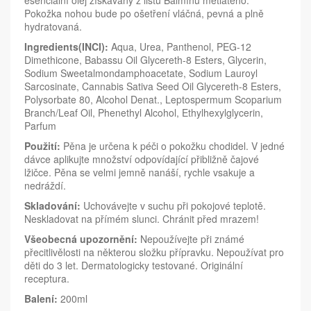
esenciální olej získávaný z listů Balmínu metlatého.
Pokožka nohou bude po ošetření vláčná, pevná a plně
hydratovaná.
Ingredients(INCI):
Aqua, Urea, Panthenol, PEG-12
Dimethicone, Babassu Oil Glycereth-8 Esters, Glycerin,
Sodium Sweetalmondamphoacetate, Sodium Lauroyl
Sarcosinate, Cannabis Sativa Seed Oil Glycereth-8 Esters,
Polysorbate 80, Alcohol Denat., Leptospermum Scoparium
Branch/Leaf Oil, Phenethyl Alcohol, Ethylhexylglycerin,
Parfum
Použití:
Pěna je určena k péči o pokožku chodidel. V jedné
dávce aplikujte množství odpovídající přibližně čajové
lžičce. Pěna se velmi jemně nanáší, rychle vsakuje a
nedráždí.
Skladování:
Uchovávejte v suchu při pokojové teplotě.
Neskladovat na přímém slunci. Chránit před mrazem!
Všeobecná upozornění:
Nepoužívejte při známé
přecitlivělosti na některou složku přípravku. Nepoužívat pro
děti do 3 let. Dermatologicky testované. Originální
receptura.
Balení:
200ml