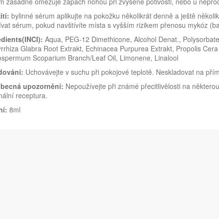
m zásadně omezuje zápach nohou při zvýšené potivosti, nebo u neprod
tí:
bylinné sérum aplikujte na pokožku několikrát denně a ještě někol
vat sérum, pokud navštívíte místa s vyšším rizikem přenosu mykóz (b
edients(INCI):
Aqua, PEG-12 Dimethicone, Alcohol Denat., Polysorbate 8
rrhiza Glabra Root Extrakt, Echinacea Purpurea Extrakt, Propolis Cera
ospermum Scoparium Branch/Leaf Oil, Limonene, Linalool
dování:
Uchovávejte v suchu při pokojové teplotě. Neskladovat na pří
becná upozornění:
Nepoužívejte při známé přecitlivělosti na některo
nální receptura.
ní:
8ml