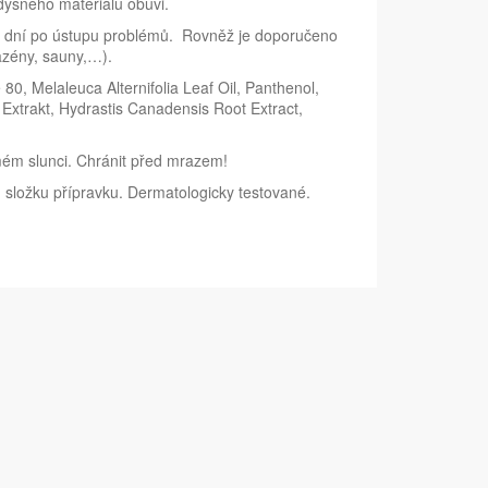
yšného materiálu obuvi.
ik dní po ústupu problémů. Rovněž je doporučeno
azény, sauny,…).
0, Melaleuca Alternifolia Leaf Oil, Panthenol,
 Extrakt, Hydrastis Canadensis Root Extract,
mém slunci. Chránit před mrazem!
u složku přípravku. Dermatologicky testované.