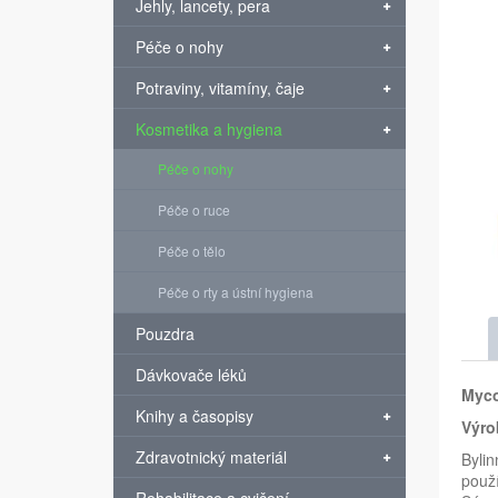
Jehly, lancety, pera
Péče o nohy
Potraviny, vitamíny, čaje
Kosmetika a hygiena
Péče o nohy
Péče o ruce
Péče o tělo
Péče o rty a ústní hygiena
Pouzdra
Dávkovače léků
Myco
Knihy a časopisy
Výro
Zdravotnický materiál
Bylin
použí