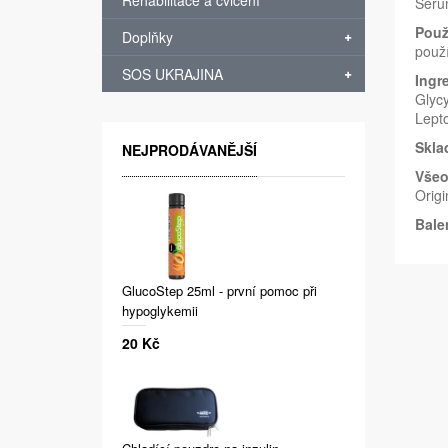
Rehabilitace a cvičení
Séru
Použi
Doplňky
použí
SOS UKRAJINA
Ingr
Glycy
Lept
Skla
NEJPRODÁVANĚJŠÍ
Všeo
Origi
Bale
GlucoStep 25ml - první pomoc při
hypoglykemii
20 Kč