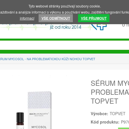
Tyto webové stránky používají soubory cookie.
ažďování a analýze informací o výkonu a používání webu, zajištění fungování funkc
informací
VŠE ODMÍTNOUT
VŠE PŘIJMOUT
o 
ÉRUM MYCOSOL - NA PROBLEMATICKOU KŮŽI NOHOU TOPVET
SÉRUM MY
PROBLEMA
TOPVET
Výrobce:
TOPVET
Kód produktu:
P97