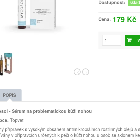
Dostupnost:
skla
179 Kč
Cena:
V
POPIS
sol - Sérum na problematickou kůži nohou
bce:
Topvet
ný přípravek s vysokým obsahem antimikrobiálních rostlinných olejů a si
vány v přípravcích určených k péči o kůži nohou u osob se sklonem ke 