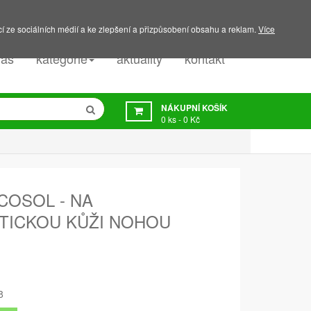
PODPORA:
607 045 350
í ze sociálních médií a ke zlepšení a přizpůsobení obsahu a reklam.
Více
nás
kategorie
aktuality
kontakt
NÁKUPNÍ KOŠÍK
0
ks -
0 Kč
COSOL - NA
TICKOU KŮŽI NOHOU
8