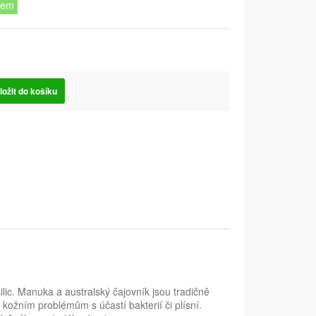
dem
ložit do košíku
lic. Manuka a australský čajovník jsou tradičně
kožním problémům s účastí bakterií či plísní.