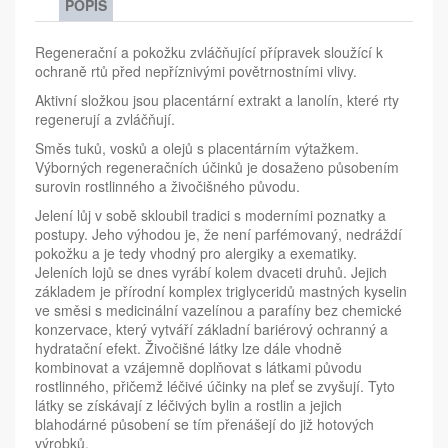
POPIS
Regenerační a pokožku zvláčňující přípravek sloužící k
ochraně rtů před nepříznivými povětrnostními vlivy.
Aktivní složkou jsou placentární extrakt a lanolín, které rty
regenerují a zvláčňují.
Směs tuků, vosků a olejů s placentárním výtažkem.
Výborných regeneračních účinků je dosaženo působením
surovin rostlinného a živočišného původu.
Jelení lůj v sobě skloubil tradici s moderními poznatky a
postupy. Jeho výhodou je, že není parfémovaný, nedráždí
pokožku a je tedy vhodný pro alergiky a exematiky.
Jeleních lojů se dnes vyrábí kolem dvaceti druhů. Jejich
základem je přírodní komplex triglyceridů mastných kyselin
ve směsi s medicinální vazelínou a parafíny bez chemické
konzervace, který vytváří základní bariérový ochranný a
hydratační efekt. Živočišné látky lze dále vhodně
kombinovat a vzájemně doplňovat s látkami původu
rostlinného, přičemž léčivé účinky na pleť se zvyšují. Tyto
látky se získávají z léčivých bylin a rostlin a jejich
blahodárné působení se tím přenášejí do již hotových
výrobků.