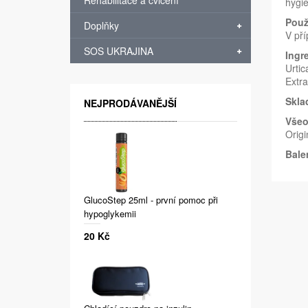
Rehabilitace a cvičení
hygi
Použi
Doplňky
V pří
SOS UKRAJINA
Ingr
Urtic
Extra
Skla
NEJPRODÁVANĚJŠÍ
Všeo
Origi
Bale
GlucoStep 25ml - první pomoc při
hypoglykemii
20 Kč