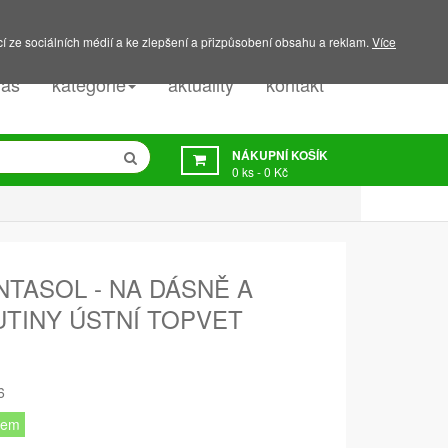
PODPORA:
607 045 350
í ze sociálních médií a ke zlepšení a přizpůsobení obsahu a reklam.
Více
nás
kategorie
aktuality
kontakt
NÁKUPNÍ KOŠÍK
0
ks -
0 Kč
TASOL - NA DÁSNĚ A
DUTINY ÚSTNÍ TOPVET
6
dem