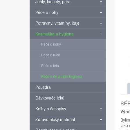
Jehly, lancety, pera
Péče o nohy
Potraviny, vitamíny, čaje
Kosmetika a hygiena
Péče o nohy
Péče o ruce
Péče o tělo
Péče o rty a ústní hygiena
Pouzdra
Dávkovače léků
SÉR
Knihy a časopisy
Výro
Zdravotnický materiál
Bylin
jako 