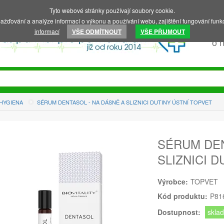
Tyto webové stránky používají soubory cookie.
ažďování a analýze informací o výkonu a používání webu, zajištění fungování funkc
informací
VŠE ODMÍTNOUT
VŠE PŘIJMOUT
o 
 HYGIENA
SÉRUM DENTASOL - NA DÁSNĚ A SLIZNICI DUTINY ÚSTNÍ TOPVET
SÉRUM DEN
SLIZNICI 
Výrobce:
TOPVET
Kód produktu:
P81
Dostupnost:
skla