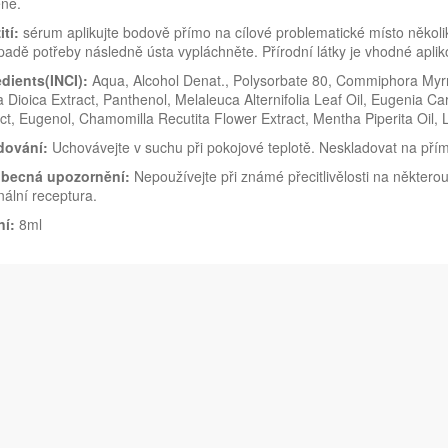
eně.
tí:
sérum aplikujte bodově přímo na cílové problematické místo několi
padě potřeby následně ústa vypláchněte. Přírodní látky je vhodné aplik
edients(INCI):
Aqua, Alcohol Denat., Polysorbate 80, Commiphora Myrr
a Dioica Extract, Panthenol, Melaleuca Alternifolia Leaf Oil, Eugenia C
ct, Eugenol, Chamomilla Recutita Flower Extract, Mentha Piperita Oil, 
dování:
Uchovávejte v suchu při pokojové teplotě. Neskladovat na pří
becná upozornění:
Nepoužívejte při známé přecitlivělosti na některo
nální receptura.
ní:
8ml