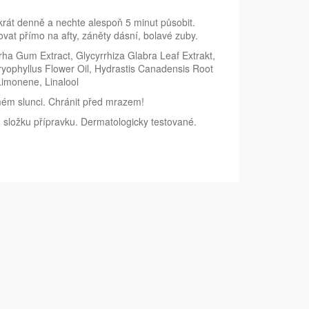
krát denně a nechte alespoň 5 minut působit.
ovat přímo na afty, záněty dásní, bolavé zuby.
ha Gum Extract, Glycyrrhiza Glabra Leaf Extrakt,
aryophyllus Flower Oil, Hydrastis Canadensis Root
Limonene, Linalool
mém slunci. Chránit před mrazem!
u složku přípravku. Dermatologicky testované.