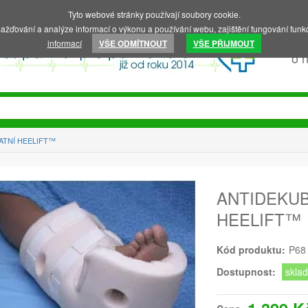
Tyto webové stránky používají soubory cookie.
ažďování a analýze informací o výkonu a používání webu, zajištění fungování funkc
informací
VŠE ODMÍTNOUT
VŠE PŘIJMOUT
o 
ATNÍ HEELIFT™
ANTIDEKUB
HEELIFT™
Kód produktu:
P68
Dostupnost:
skla