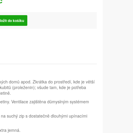
č
ložit do košíku
ých domů apod. Zkrátka do prostředí, kde je větší
kubitů (proleženin); všude tam, kde je potřeba
etině.
ončetiny. Ventilace zajištěna důmyslným systémem
í na suchý zip s dostatečně dlouhými upínacími
xtra jemná.