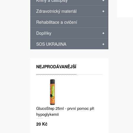
Knihy a časopisy
Zdravotnický materiál
Rehabilitace a cvičení
Doplňky
SOS UKRAJINA
NEJPRODÁVANĚJŠÍ
GlucoStep 25ml - první pomoc při
hypoglykemii
20 Kč