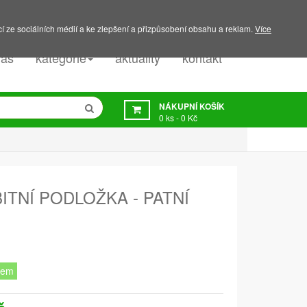
PODPORA:
607 045 350
í ze sociálních médií a ke zlepšení a přizpůsobení obsahu a reklam.
Více
nás
kategorie
aktuality
kontakt
NÁKUPNÍ KOŠÍK
0
ks -
0 Kč
ITNÍ PODLOŽKA - PATNÍ
dem