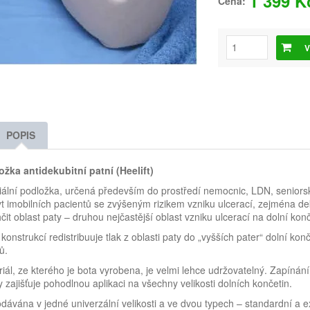
1 399 K
Cena:
V
POPIS
ožka antidekubitní patní (Heelift)
ální podložka, určená především do prostředí nemocnic, LDN, seniorsk
t imobilních pacientů se zvýšeným rizikem vzniku ulcerací, zejména de
čit oblast paty – druhou nejčastější oblast vzniku ulcerací na dolní konč
 konstrukcí redistribuuje tlak z oblasti paty do „vyšších pater“ dolní k
ů.
iál, ze kterého je bota vyrobena, je velmi lehce udržovatelný. Zapínán
 zajišťuje pohodlnou aplikaci na všechny velikosti dolních končetin.
dávána v jedné univerzální velikosti a ve dvou typech – standardní a e