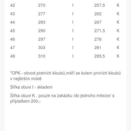
42
270
I
257,5
K
43
277
I
262
K
44
283
I
267
K
45
290
I
271,5
K
46
297
I
276
K
47
303
I
281
K
48
310
I
285,5
K
*OPK - obvod prstních kloubů,měří se kolem prvních kloubů
v nejširším místě
Šířka obuvi I - skladem
Šířka obuvi K - pouze na zakázku /do jednoho měsíce/ s
příplatkem 200,-