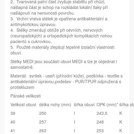
2. Tvarovaná patní část zvyšuje stabilitu při chůzi,
nášlapná část je schop na rozkládat lokální tlaky při
našlápnutí na nerovnosti povrchu.
3. Vrchní vrstva stélek je opatřena antibakteriální a
antimykotickou úpravou.
4. Stélky zmenšují obtíže při cévních, nervových
(neuropatických) a ortopedických komplikacích nohou
pacientů s cukrovkou.
5. Použité materiály zlepšují tepelně izolační vlastnosti
obuvi.
Stélky MEDI jsou součástí obuvi MEDI a lze je objednat i
samostatně.
Materiál: svršek - useň (přírodní kůže), podšívka - textilie s
antibakteriální úpravou,podešev - PUR/TPUR odpružená s
protiskluzem
Pánské velikosti
Velikost obuvi
délka nohy (mm)
šířka obuvi
OPK (mm)*
šířka o
39
250
I
243,5
K
40
257
I
248
K
41
263
I
253
K