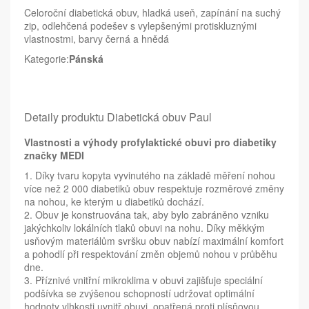
Celoroční diabetická obuv, hladká useň, zapínání na suchý
zip, odlehčená podešev s vylepšenými protiskluznými
vlastnostmi, barvy černá a hnědá
Kategorie:
Pánská
Detaily produktu Diabetická obuv Paul
Vlastnosti a výhody profylaktické obuvi pro diabetiky
značky MEDI
1. Díky tvaru kopyta vyvinutého na základě měření nohou
více než 2 000 diabetiků obuv respektuje rozměrové změny
na nohou, ke kterým u diabetiků dochází.
2. Obuv je konstruována tak, aby bylo zabráněno vzniku
jakýchkoliv lokálních tlaků obuvi na nohu. Díky měkkým
usňovým materiálům svršku obuv nabízí maximální komfort
a pohodlí při respektování změn objemů nohou v průběhu
dne.
3. Příznivé vnitřní mikroklima v obuvi zajišťuje speciální
podšívka se zvýšenou schopností udržovat optimální
hodnoty vlhkosti uvnitř obuvi, opatřená proti plísňovou