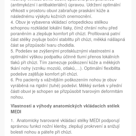
(antimykózní i antibakteriální) úpravou. Udržení optimální
vlhkosti v prostoru obuvi zabraňuje praskání kůže a
následnému výskytu kožních onemocnění.
4. Obuv je vybavena vkládací ortopedickou stélkou
schopnou rozkládat lokální tlaky, čímž chrání nohu před
poraněním a zlepšuje komfort při chůzi. Profilovaná patní
část stélky zvyšuje boční stabilitu při chůzi, měkká nášlapná
část se přizpůsobí tvaru chodidla.
5. Podešev se zvýšenými protiskluznými vlastnostmi a
optimální výškou podpatku účinně tlumí přenos lokálních
tlaků při chůzi. Tím zamezuje poškození kůže a měkkých
tkání nohy (vzniku mozolů, otlaků,…). Optimální flexibilita
podešve zajišťuje komfort při chůzi.
6. Pro pacienty s vážnějším poškozením nohou je obuv
vyráběná na rigidní (tuhé) podešvi. Měkký svršek v přední
části obuvi je schopen se přizpůsobit tvarovým deformitám
nohou.
Vlastnosti a výhody anatomických vkládacích stélek
MEDI
1. Anatomicky tvarované vkládací stélky MEDI podporují
správnou funkci nožní klenby, zlepšují prokrvení a snižují
bolesti nohou a páteře při chůzi.