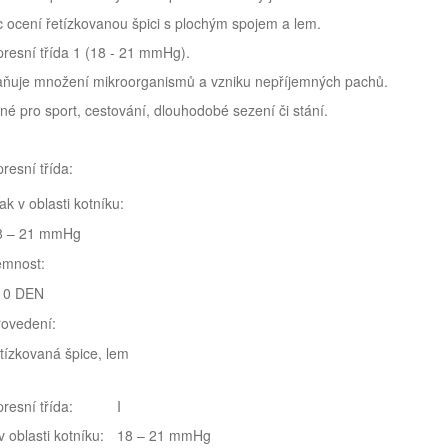
 ocení řetízkovanou špici s plochým spojem a lem.
resní třída 1 (18 - 21 mmHg).
aňuje množení mikroorganismů a vzniku nepříjemných pachů.
é pro sport, cestování, dlouhodobé sezení či stání.
esní třída:
ak v oblasti kotníku:
8 – 21 mmHg
emnost:
10 DEN
rovedení:
tízkovaná špice, lem
resní třída:
I
v oblasti kotníku:
18 – 21 mmHg