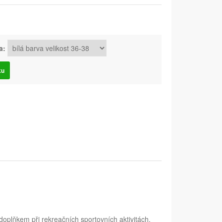
a:
ku
oplňkem při rekreačních sportovních aktivitách.