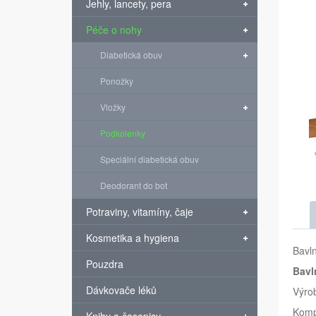
Jehly, lancety, pera
Péče o nohy
Diabetická obuv
Ponožky
Vložky
Podkolenky
Speciální diabetická obuv
Deodorant do bot
Potraviny, vitamíny, čaje
Kosmetika a hygiena
Bavl
Pouzdra
Bavl
Dávkovače léků
Výro
Kompr