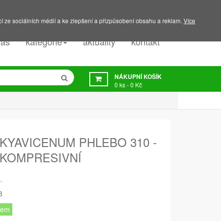
PODPORA:
607 045 350
í ze sociálních médií a ke zlepšení a přizpůsobení obsahu a reklam.
Více
nás
kategorie
aktuality
kontakt
NÁKUPNÍ KOŠÍK
0
ks -
0 Kč
YAVICENUM PHLEBO 310 -
 KOMPRESIVNÍ
.
3
dem