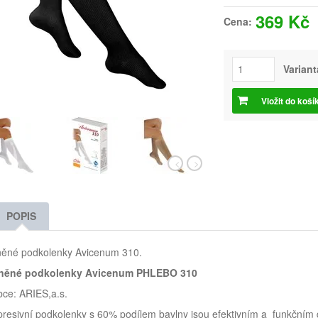
369 Kč
Cena:
Variant
Vložit do koší
POPIS
něné podkolenky Avicenum 310.
něné podkolenky Avicenum PHLEBO 310
bce: ARIES,a.s.
esivní podkolenky s 60% podílem bavlny jsou efektivním a funkčním d