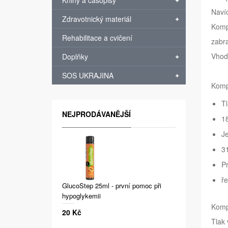
Knihy a časopisy
Navíc
Zdravotnický materiál
Komp
Rehabilitace a cvičení
zabr
Vhodn
Doplňky
SOS UKRAJINA
Kompr
Tl
NEJPRODÁVANĚJŠÍ
1
J
3
P
ře
GlucoStep 25ml - první pomoc při
hypoglykemii
Komp
20 Kč
Tlak 