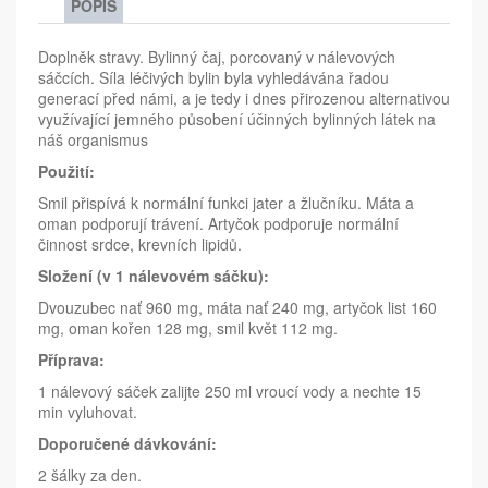
POPIS
Doplněk stravy. Bylinný čaj, porcovaný v nálevových
sáčcích. Síla léčivých bylin byla vyhledávána řadou
generací před námi, a je tedy i dnes přirozenou alternativou
využívající jemného působení účinných bylinných látek na
náš organismus
Použití:
Smil přispívá k normální funkci jater a žlučníku. Máta a
oman podporují trávení. Artyčok podporuje normální
činnost srdce, krevních lipidů.
Složení (v 1 nálevovém sáčku):
Dvouzubec nať 960 mg, máta nať 240 mg, artyčok list 160
mg, oman kořen 128 mg, smil květ 112 mg.
Příprava:
1 nálevový sáček zalijte 250 ml vroucí vody a nechte 15
min vyluhovat.
Doporučené dávkování:
2 šálky za den.