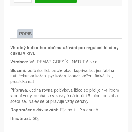
POPIS
Vhodný k dlouhodobému užívání pro regulaci hladiny
cukru v krvi.
Výrobce:
VALDEMAR GREŠÍK - NATURA s.r.o.
Složení:
borůvka list, fazole plod, kopřiva list, jestřabina
nať, čekanka kořen, pýr kořen, lopuch kořen, šalvěj list,
přeslička nať
P
ř
íprava:
Jedna rovná polévková l
ž
íce se p
řelije 1/4 litrem
vrouc
í vody, nechá se v zakryté nádob
ě 15 minut odst
át a
scedí se. Nálev se p
řipravuje vždy čerstv
ý.
Doporu
čen
é dávkování:
Pije se 1 - 2 x denn
ě.
Hmotnost:
50g