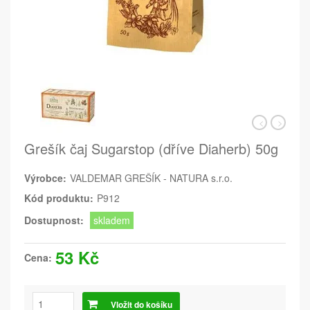
Grešík čaj Sugarstop (dříve Diaherb) 50g
Výrobce:
VALDEMAR GREŠÍK - NATURA s.r.o.
Kód produktu:
P912
Dostupnost:
skladem
53 Kč
Cena:
Vložit do košíku