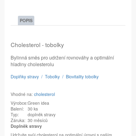
POPIS
Cholesterol - tobolky
Bylinná směs pro udržení rovnováhy a optimální
hladiny cholesterolu
Doplňky stravy / Tobolky / Biovitality tobolky
Vhodné na:
cholesterol
Výrobce:
Green idea
Balení:
30 ks
Typ:
doplněk stravy
Záruka:
30 měsíců
Doplněk stravy
Udržujte svůj cholesterol na optimální úrovni s naším