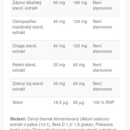
Zázvor lékařský
60 mg
180 mg
Není
stand. extrakt
stanoveno
Ostropestřec
40 mg
120 mg
Není
mariánský stand.
stanoveno
extrakt
Chaga stand.
40 mg
120 mg
Není
extrakt
stanoveno
Reishi stand.
20 mg
60 mg
Není
extrakt
stanoveno
Zelený čaj stand.
20 mg
60 mg
Není
extrakt
stanoveno
Selen
18,3 μg
55 μg
100 % RHP
Složení:
Černý česnek fermentovaný (Allium sativum)
extrakt z palice (10:1), Beta D 1,3/ 1,6 glukan, Pískavice
řecké seno (Trigonella foenum-graecum) stand. extrakt ze