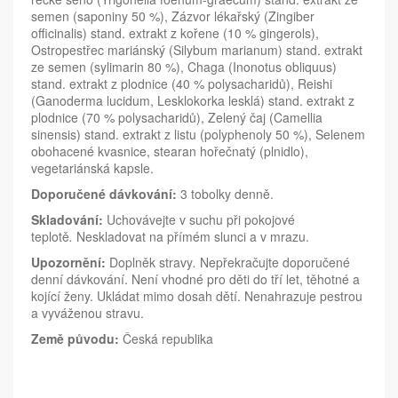
semen (saponiny 50 %), Zázvor lékařský (Zingiber
officinalis) stand. extrakt z kořene (10 % gingerols),
Ostropestřec mariánský (Silybum marianum) stand. extrakt
ze semen (sylimarin 80 %), Chaga (Inonotus obliquus)
stand. extrakt z plodnice (40 % polysacharidů), Reishi
(Ganoderma lucidum, Lesklokorka lesklá) stand. extrakt z
plodnice (70 % polysacharidů), Zelený čaj (Camellia
sinensis) stand. extrakt z listu (polyphenoly 50 %), Selenem
obohacené kvasnice, stearan hořečnatý (plnidlo),
vegetariánská kapsle.
Doporučené dávkování:
3 tobolky denně.
Skladování:
Uchovávejte v suchu při pokojové
teplotě
.
Neskladovat na přímém slunci a v mrazu.
Upozornění:
Doplněk stravy
.
Nepřekračujte doporučené
denní dávkování. Není vhodné pro děti do tří let, těhotné a
kojící ženy. Ukládat mimo dosah dětí. Nenahrazuje pestrou
a vyváženou stravu.
Země původu:
Česká republika