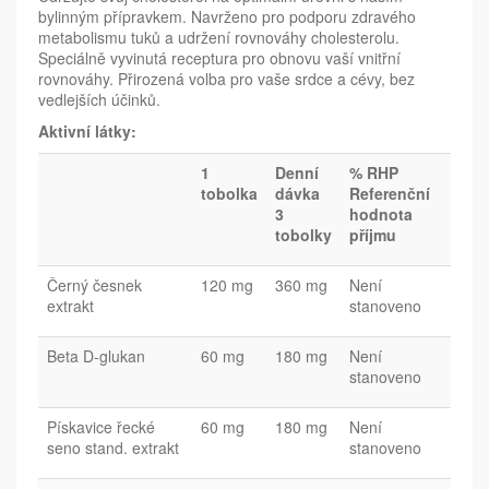
bylinným přípravkem. Navrženo pro podporu zdravého
metabolismu tuků a udržení rovnováhy cholesterolu.
Speciálně vyvinutá receptura pro obnovu vaší vnitřní
rovnováhy. Přirozená volba pro vaše srdce a cévy, bez
vedlejších účinků.
Aktivní látky:
1
Denní
% RHP
tobolka
dávka
Referenční
3
hodnota
tobolky
příjmu
Černý česnek
120 mg
360 mg
Není
extrakt
stanoveno
Beta D-glukan
60 mg
180 mg
Není
stanoveno
Pískavice řecké
60 mg
180 mg
Není
seno stand. extrakt
stanoveno