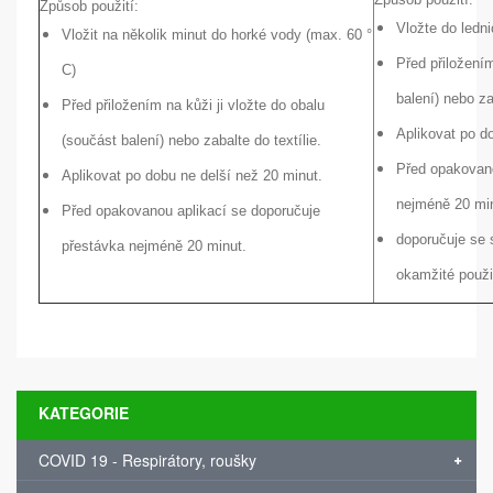
Způsob použití:
Vložte do ledn
Vložit na několik minut do horké vody (max. 60 °
Před přiložením
C)
balení) nebo za
Před přiložením na kůži ji vložte do obalu
Aplikovat po d
(součást balení) nebo zabalte do textílie.
Před opakovano
Aplikovat po dobu ne delší než 20 minut.
nejméně 20 mi
Před opakovanou aplikací se doporučuje
doporučuje se 
přestávka nejméně 20 minut.
okamžité použi
KATEGORIE
COVID 19 - Respirátory, roušky