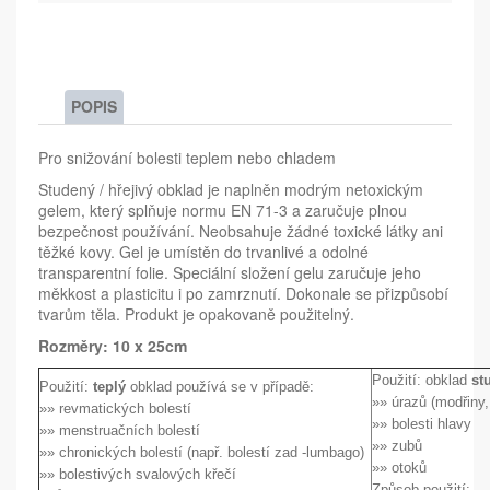
POPIS
Pro snižování bolesti teplem nebo chladem
Studený / hřejivý obklad je naplněn modrým netoxickým
gelem, který splňuje normu EN 71-3 a zaručuje plnou
bezpečnost používání. Neobsahuje žádné toxické látky ani
těžké kovy. Gel je umístěn do trvanlivé a odolné
transparentní folie. Speciální složení gelu zaručuje jeho
měkkost a plasticitu i po zamrznutí. Dokonale se přizpůsobí
tvarům těla. Produkt je opakovaně použitelný.
Rozměry: 10 x 25cm
Použití: obklad
st
Použití:
teplý
obklad používá se v případě:
»» úrazů (modřiny,
»» revmatických bolestí
»» bolesti hlavy
»» menstruačních bolestí
»» zubů
»» chronických bolestí (např. bolestí zad -lumbago)
»» otoků
»» bolestivých svalových křečí
Způsob použití: