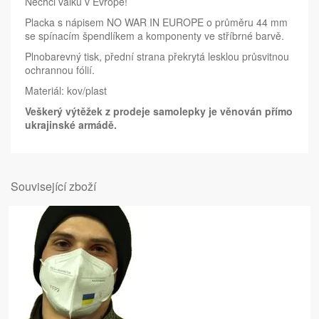
Nechci válku v Evropě!
Placka s nápisem NO WAR IN EUROPE o průměru 44 mm
se spínacím špendlíkem a komponenty ve stříbrné barvě.
Plnobarevný tisk, přední strana překrytá lesklou průsvitnou
ochrannou fólií.
Materiál: kov/plast
Veškerý výtěžek z prodeje samolepky je věnován přímo
ukrajinské armádě.
Související zboží