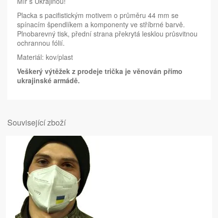
Mír s Ukrajinou!
Placka s pacifistickým motivem o průměru 44 mm se
spínacím špendlíkem a komponenty ve stříbrné barvě.
Plnobarevný tisk, přední strana překrytá lesklou průsvitnou
ochrannou fólií.
Materiál: kov/plast
Veškerý výtěžek z prodeje trička je věnován přímo
ukrajinské armádě.
Související zboží