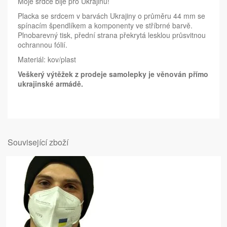
Moje srdce bije pro Ukrajinu!
Placka se srdcem v barvách Ukrajiny o průměru 44 mm se
spínacím špendlíkem a komponenty ve stříbrné barvě.
Plnobarevný tisk, přední strana překrytá lesklou průsvitnou
ochrannou fólií.
Materiál: kov/plast
Veškerý výtěžek z prodeje samolepky je věnován přímo
ukrajinské armádě.
Související zboží