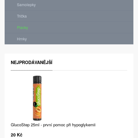
Samolepky
Trička
Placky
Hrnky
NEJPRODÁVANĚJŠÍ
GlucoStep 25ml - první pomoc při hypoglykemii
20 Kč