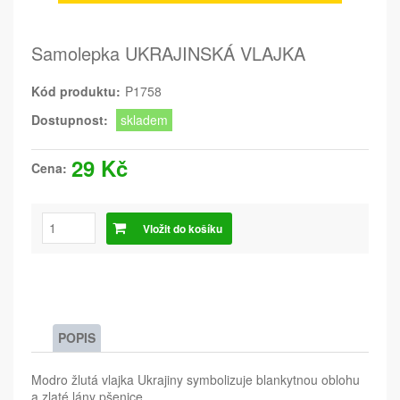
Samolepka UKRAJINSKÁ VLAJKA
Kód produktu:
P1758
Dostupnost:
skladem
29 Kč
Cena:
Vložit do košíku
POPIS
Modro žlutá vlajka Ukrajiny symbolizuje blankytnou oblohu
a zlaté lány pšenice.