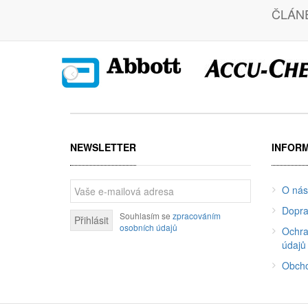
ČLÁN
NEWSLETTER
INFOR
O nás
Dopra
Souhlasím se
zpracováním
Přihlásit
osobních údajů
Ochra
údajů
Obcho