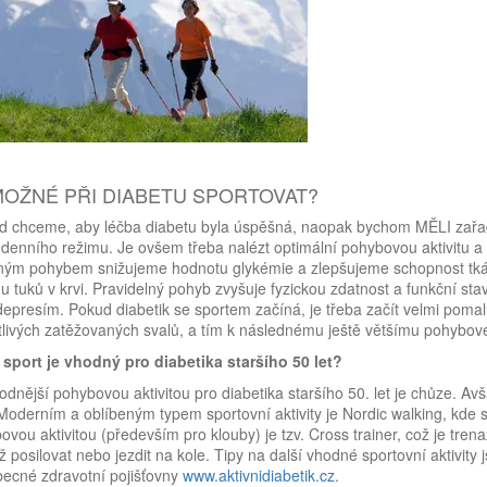
MOŽNÉ PŘI DIABETU SPORTOVAT?
d chceme, aby léčba diabetu byla úspěšná, naopak bychom MĚLI zařad
denního režimu. Je ovšem třeba nalézt optimální pohybovou aktivitu a
ým pohybem snižujeme hodnotu glykémie a zlepšujeme schopnost tkání
nu tuků v krvi. Pravidelný pohyb zvyšuje fyzickou zdatnost a funkční sta
 depresím. Pokud diabetik se sportem začíná, je třeba začít velmi poma
tlivých zatěžovaných svalů, a tím k následnému ještě většímu pohyb
 sport je vhodný pro diabetika staršího 50 let?
odnější pohybovou aktivitou pro diabetika staršího 50. let je chůze. Avš
 Moderním a oblíbeným typem sportovní aktivity je Nordic walking, kde 
ovou aktivitou (především pro klouby) je tzv. Cross trainer, což je tren
ž posilovat nebo jezdit na kole. Tipy na další vhodné sportovní aktiv
ecné zdravotní pojišťovny
www.aktivnidiabetik.cz
.