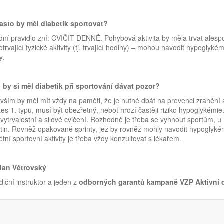
asto by měl diabetik sportovat?
dní pravidlo zní: CVIČIT DENNĚ. Pohybová aktivita by měla trvat alesp
trvající fyzické aktivity (tj. trvající hodiny) – mohou navodit hypoglyké
y.
 by si měl diabetik při sportování dávat pozor?
vším by měl mít vždy na paměti, že je nutné dbát na prevenci zranění 
tes 1. typu, musí být obezřetný, neboť hrozí častěji riziko hypoglykémi
vytrvalostní a silové cvičení. Rozhodně je třeba se vyhnout sportům, u n
tin. Rovněž opakované sprinty, jež by rovněž mohly navodit hypoglyké
tní sportovní aktivity je třeba vždy konzultovat s lékařem.
Jan Větrovský
diční instruktor a jeden z
odborných garantů kampaně VZP Aktivní d