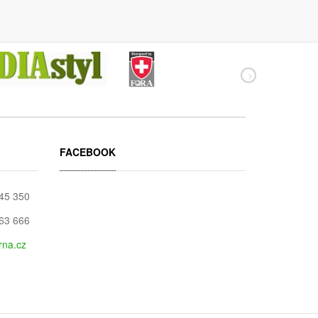
FACEBOOK
045 350
663 666
rna.cz