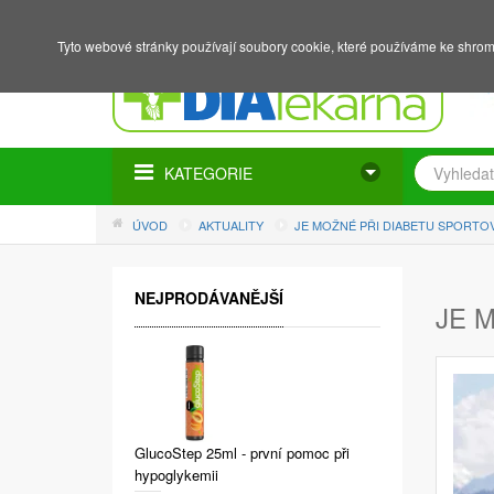
NÁKUPNÍ KOŠÍK
PŘIHLÁŠENÍ
REGISTRACE
Tyto webové stránky používají soubory cookie, které používáme ke shrom
KATEGORIE
ÚVOD
AKTUALITY
JE MOŽNÉ PŘI DIABETU SPORTO
NEJPRODÁVANĚJŠÍ
JE 
GlucoStep 25ml - první pomoc při
hypoglykemii