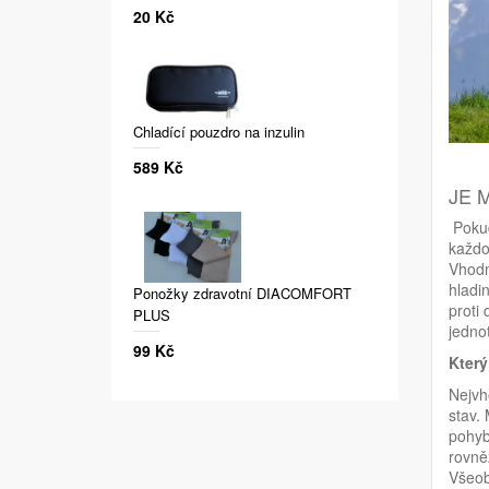
20 Kč
Chladící pouzdro na inzulin
589 Kč
JE 
Poku
každo
Vhodn
hladi
Ponožky zdravotní DIACOMFORT
proti
PLUS
jedno
99 Kč
Který
Nejvh
stav.
pohyb
rovně
Všeob