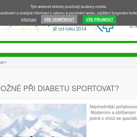
Tyto webové stránky používají soubory cookie.
ažďování a analýze informací o výkonu a používání webu, zajištění fungování funkc
informací
VŠE ODMÍTNOUT
VŠE PŘIJMOUT
o 
VAT?
MOŽNÉ PŘI DIABETU SPORTOVAT?
Nejvhodnější pohybovou a
Moderním a oblíbeným ty
jedná o chůzi se speciál