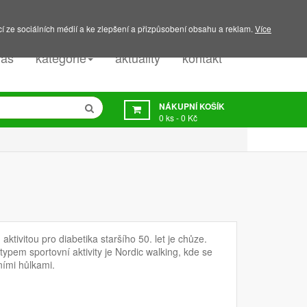
PODPORA:
607 045 350
í ze sociálních médií a ke zlepšení a přizpůsobení obsahu a reklam.
Více
nás
kategorie
aktuality
kontakt
NÁKUPNÍ KOŠÍK
0
ks -
0 Kč
ktivitou pro diabetika staršího 50. let je chůze.
pem sportovní aktivity je Nordic walking, kde se
ními hůlkami.