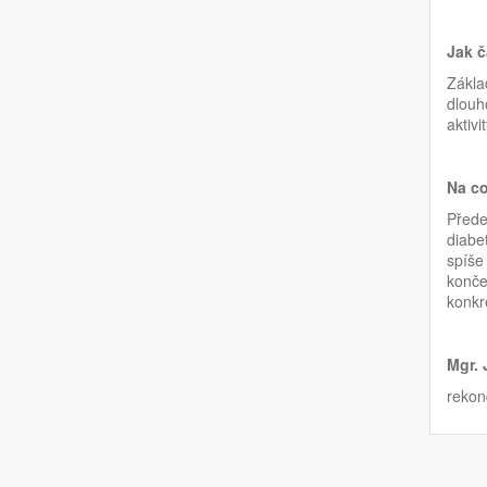
Jak č
Zákla
dlouho
aktivit
Na co
Přede
diabe
spíše 
konče
konkré
Mgr. 
rekon