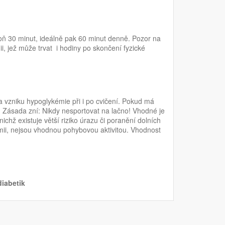
oň 30 minut, ideálně pak 60 minut denně. Pozor na
mii, jež může trvat i hodiny po skončení fyzické
a vzniku hypoglykémie při i po cvičení. Pokud má
e. Zásada zní: Nikdy nesportovat na lačno! Vhodné je
ichž existuje větší riziko úrazu či poranění dolních
mii, nejsou vhodnou pohybovou aktivitou. Vhodnost
iabetik