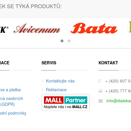
EK SE TÝKÁ PRODUKTŮ:
MACE
SERVIS
KONTAKT
Kontaktujte nás
+ (420) 607 
va a platba
Reklamace
+ (420) 777 
na osobních
info@dialeka
 (GDPR)
dní podmínky