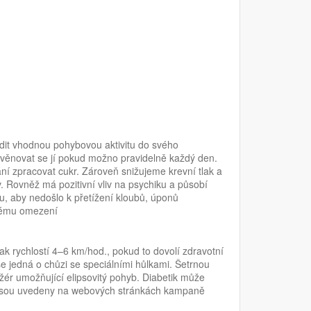
it vhodnou pohybovou aktivitu do svého
 věnovat se jí pokud možno pravidelně každý den.
 zpracovat cukr. Zároveň snižujeme krevní tlak a
v. Rovněž má pozitivní vliv na psychiku a působí
lu, aby nedošlo k přetížení kloubů, úponů
ovému omezení
ak rychlostí 4–6 km/hod., pokud to dovolí zdravotní
se jedná o chůzi se speciálními hůlkami. Šetrnou
ažér umožňující elipsovitý pohyb. Diabetik může
ity jsou uvedeny na webových stránkách kampaně