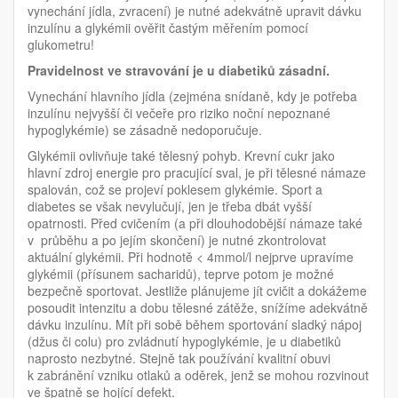
vynechání jídla, zvracení) je nutné adekvátně upravit dávku
inzulínu a glykémii ověřit častým měřením pomocí
glukometru!
Pravidelnost ve stravování je u diabetiků zásadní.
Vynechání hlavního jídla (zejména snídaně, kdy je potřeba
inzulínu nejvyšší či večeře pro riziko noční nepoznané
hypoglykémie) se zásadně nedoporučuje.
Glykémii ovlivňuje také tělesný pohyb. Krevní cukr jako
hlavní zdroj energie pro pracující sval, je při tělesné námaze
spalován, což se projeví poklesem glykémie. Sport a
diabetes se však nevylučují, jen je třeba dbát vyšší
opatrnosti. Před cvičením (a při dlouhodobější námaze také
v průběhu a po jejím skončení) je nutné zkontrolovat
aktuální glykémii. Při hodnotě < 4mmol/l nejprve upravíme
glykémii (přísunem sacharidů), teprve potom je možné
bezpečně sportovat. Jestliže plánujeme jít cvičit a dokážeme
posoudit intenzitu a dobu tělesné zátěže, snížíme adekvátně
dávku inzulínu. Mít při sobě během sportování sladký nápoj
(džus či colu) pro zvládnutí hypoglykémie, je u diabetiků
naprosto nezbytné. Stejně tak používání kvalitní obuvi
k zabránění vzniku otlaků a oděrek, jenž se mohou rozvinout
ve špatně se hojící defekt.