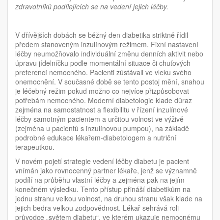
zdravotníků podílejících se na vedení jejich léčby.
V dřívějších dobách se běžný den diabetika striktně řídil
předem stanoveným inzulínovým režimem. Fixní nastavení
léčby neumožňovalo individuální změnu denních aktivit nebo
úpravu jídelníčku podle momentální situace či chuťových
preferencí nemocného. Pacienti zůstávali ve vleku svého
onemocnění. V současné době se tento postoj mění, snahou
je léčebný režim pokud možno co nejvíce přizpůsobovat
potřebám nemocného. Moderní diabetologie klade důraz
zejména na samostatnost a flexibilitu v řízení inzulínové
léčby samotným pacientem a určitou volnost ve výživě
(zejména u pacientů s inzulínovou pumpou), na základě
podrobné edukace lékařem-diabetologem a nutriční
terapeutkou.
V novém pojetí strategie vedení léčby diabetu je pacient
vnímán jako rovnocenný partner lékaře, jenž se významně
podílí na průběhu vlastní léčby a zejména pak na jejím
konečném výsledku. Tento přístup přináší diabetikům na
jednu stranu velkou volnost, na druhou stranu však klade na
jejich bedra velkou zodpovědnost. Lékař sehrává roli
průvodce „světem diabetu“, ve kterém ukazuje nemocnému