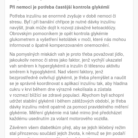
Při nemoci je potřeba častější kontrola glykémií
Potřeba inzulínu se enormně zvyšuje v době nemoci či
stresu. Byť i při banální chřipce je nutné dávky inzulínu
navýšit, jinak může dojít k rozvoji závažné ketoacidózy.
Obrovským pomocníkem je opět kontrola glykémie
glukometrem a vyšetření ketolátek v moči, které nás mohou
informovat o špatně kompenzovaném onemocnění.
Na pomyslných miskách vah je proto třeba považovat jídlo,
jakoukoliv nemoc či stres jako faktor, jenž vychýlí ukazatel
vah směrem k hyperglykémii a inzulín či tělesnou aktivitu
směrem k hypoglykémii. Nad všemi faktory, jenž
bezprostředně ovlivňují glykémii, je třeba přemýšlet a naučit
se je správně koordinovat s aplikací inzulínu tak, aby hladina
cukru v krvi během dne výrazně nekolísala a zůstala
v rozmezí blížící se zdravé populaci. Abychom byli schopni
udržet stabilní glykémii i během zátěžových období, je třeba
dávky inzulínu měnit opatrně za pomoci pravidelného měření
glykémie. Měření glykémie má také mimo jiné předcházet
každému usednutím za volant motorového vozidla.
Závěrem všem diabetikům přeji, aby se jejich léčebný režim
stal přirozenou součástí jejich života, k němuž se jim podaří