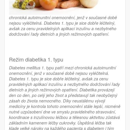
chronická autoimunitní onemocnění, jenž v současné době
nejsou vyléčitelná. Diabetes 1. typu je sice dobře léčitelný,
avšak za cenu pravidelných aplikací inzulínu a nezbytného
dodržování řady dietních a jiných režimových opatření.
Režim diabetika 1. typu
Diabetes mellitus 1. typu patří mezi chronická autoimunitní
onemocnění, jenž v současné době nejsou vyléčitelná.
Diabetes 1. typu je sice dobře léčitelný, avšak za cenu
pravidelných aplikací inzulínu a nezbytného dodržování řady
dietních a jiných režimových opatření. Diabetika provázejí
den co den, po celý jeho život a představují tak neobyčejný
zásah do života nemocného. Díky neustálému vývoji
medicíny je kontrola tohoto onemocnění stále lepší, nicméně
nutné uzpůsobení dne ve smyslu pravidelného stravování,
koordinace s inzulínovou léčbou a tělesnou aktivitou zůstává
základním kamenem léčby cukrovky. Úspěšná léčba tak
klade velké nároky na každého pacienta s diabetem i tým