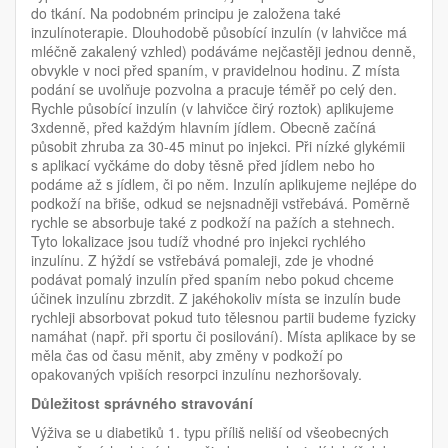
do tkání. Na podobném principu je založena také
inzulínoterapie. Dlouhodobě působící inzulín (v lahvičce má
mléčně zakalený vzhled) podáváme nejčastěji jednou denně,
obvykle v noci před spaním, v pravidelnou hodinu. Z místa
podání se uvolňuje pozvolna a pracuje téměř po celý den.
Rychle působící inzulín (v lahvičce čirý roztok) aplikujeme
3xdenně, před každým hlavním jídlem. Obecně začíná
působit zhruba za 30-45 minut po injekci. Při nízké glykémii
s aplikací vyčkáme do doby těsně před jídlem nebo ho
podáme až s jídlem, či po něm. Inzulín aplikujeme nejlépe do
podkoží na břiše, odkud se nejsnadněji vstřebává. Poměrně
rychle se absorbuje také z podkoží na pažích a stehnech.
Tyto lokalizace jsou tudíž vhodné pro injekci rychlého
inzulínu. Z hýždí se vstřebává pomaleji, zde je vhodné
podávat pomalý inzulín před spaním nebo pokud chceme
účinek inzulínu zbrzdit. Z jakéhokoliv místa se inzulín bude
rychleji absorbovat pokud tuto tělesnou partii budeme fyzicky
namáhat (např. při sportu či posilování). Místa aplikace by se
měla čas od času měnit, aby změny v podkoží po
opakovaných vpiších resorpci inzulínu nezhoršovaly.
Důležitost správného stravování
Výživa se u diabetiků 1. typu příliš neliší od všeobecných