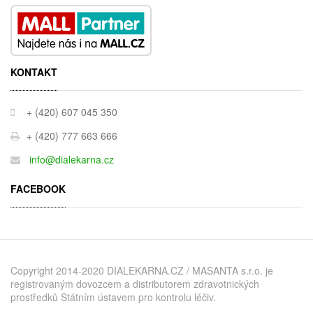
KONTAKT
+ (420) 607 045 350
+ (420) 777 663 666
info@dialekarna.cz
FACEBOOK
Copyright 2014-2020 DIALEKARNA.CZ / MASANTA s.r.o. je
registrovaným dovozcem a distributorem zdravotnických
prostředků Státním ústavem pro kontrolu léčiv.