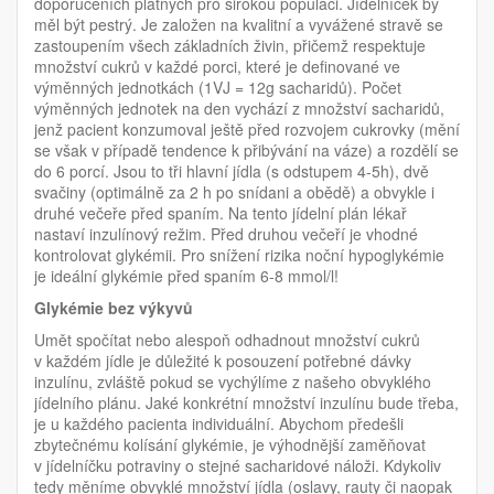
doporučeních platných pro širokou populaci. Jídelníček by
měl být pestrý. Je založen na kvalitní a vyvážené stravě se
zastoupením všech základních živin, přičemž respektuje
množství cukrů v každé porci, které je definované ve
výměnných jednotkách (1VJ = 12g sacharidů). Počet
výměnných jednotek na den vychází z množství sacharidů,
jenž pacient konzumoval ještě před rozvojem cukrovky (mění
se však v případě tendence k přibývání na váze) a rozdělí se
do 6 porcí. Jsou to tři hlavní jídla (s odstupem 4-5h), dvě
svačiny (optimálně za 2 h po snídani a obědě) a obvykle i
druhé večeře před spaním. Na tento jídelní plán lékař
nastaví inzulínový režim. Před druhou večeří je vhodné
kontrolovat glykémii. Pro snížení rizika noční hypoglykémie
je ideální glykémie před spaním 6-8 mmol/l!
Glykémie bez výkyvů
Umět spočítat nebo alespoň odhadnout množství cukrů
v každém jídle je důležité k posouzení potřebné dávky
inzulínu, zvláště pokud se vychýlíme z našeho obvyklého
jídelního plánu. Jaké konkrétní množství inzulínu bude třeba,
je u každého pacienta individuální. Abychom předešli
zbytečnému kolísání glykémie, je výhodnější zaměňovat
v jídelníčku potraviny o stejné sacharidové náloži. Kdykoliv
tedy měníme obvyklé množství jídla (oslavy, rauty či naopak