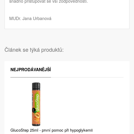
snadno přistupovat se vší zodpovědností.
MUDr. Jana Urbanová
Článek se týká produktů:
NEJPRODÁVANĚJŠÍ
GlucoStep 25ml - první pomoc při hypoglykemii