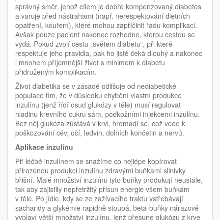
správný směr, jehož cílem je dobře kompenzovaný diabetes
a varuje před nástrahami (např. nerespektování dietních
opatření, kouření), které mohou zapříčinit řadu komplikací.
Avšak pouze pacient nakonec rozhodne, kterou cestou se
vydá. Pokud zvolí cestu „světem diabetu“, při které
respektuje jeho pravidla, pak ho jistě čeká dlouhý a nakonec
i mnohem příjemnější život s minimem k diabetu
přidruženým komplikacím.
Život diabetika se v zásadě odlišuje od nediabetické
populace tím, že v důsledku chybění vlastní produkce
inzulínu (jenž řídí osud glukózy v těle) musí regulovat
hladinu krevního cukru sám, podkožními injekcemi inzulínu.
Bez něj glukóza zůstává v krvi, hromadí se, což vede k
poškozování cév, očí, ledvin, dolních končetin a nervů.
Aplikace inzulínu
Při léčbě inzulínem se snažíme co nejlépe kopírovat
přirozenou produkci inzulínu zdravými buňkami slinivky
břišní. Malé množství inzulínu tyto buňky produkují neustále,
tak aby zajistily nepřetržitý přísun energie všem buňkám
v těle. Po jídle, kdy se ze zažívacího traktu vstřebávají
sacharidy a glykémie rapidně stoupá, beta-buňky nárazově
vyplaví větší množství inzulínu, jenž přesune glukózu z krve