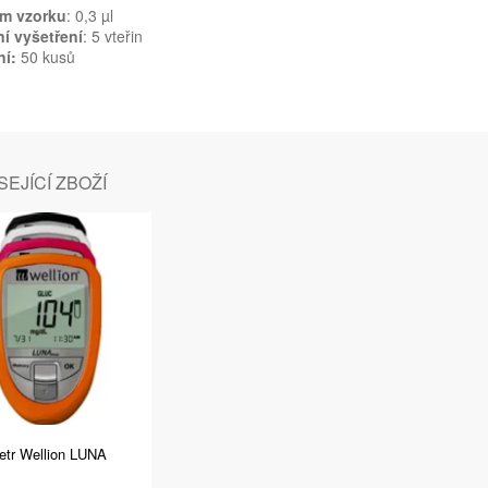
m vzorku
: 0,3 µl
ní vyšetření
: 5 vteřin
ní:
50 kusů
EJÍCÍ ZBOŽÍ
tr Wellion LUNA