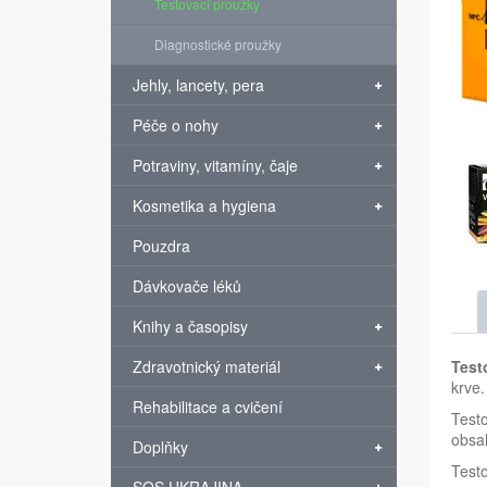
Testovací proužky
Diagnostické proužky
Jehly, lancety, pera
Péče o nohy
Potraviny, vitamíny, čaje
Kosmetika a hygiena
Pouzdra
Dávkovače léků
Knihy a časopisy
Zdravotnický materiál
Test
krve.
Rehabilitace a cvičení
Testo
obsah
Doplňky
Testo