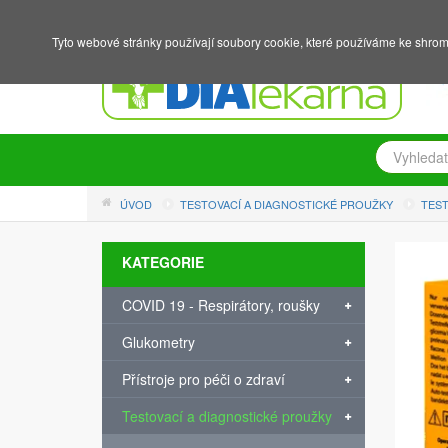
NÁKUPNÍ KOŠÍK
PŘIHLÁŠENÍ
REGISTRACE
Tyto webové stránky používají soubory cookie, které používáme ke shrom
ÚVOD
TESTOVACÍ A DIAGNOSTICKÉ PROUŽKY
TES
KATEGORIE
COVID 19 - Respirátory, roušky
Glukometry
Přístroje pro péči o zdraví
Testovací a diagnostické proužky