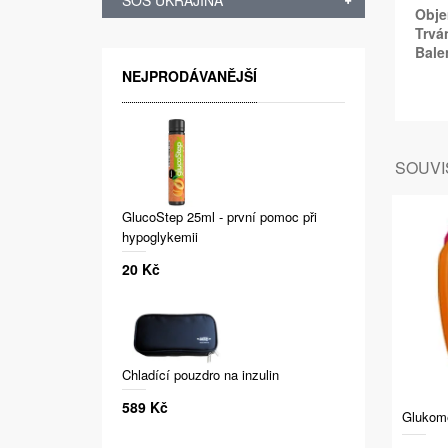
SOS UKRAJINA
Obje
Trvá
Bale
NEJPRODÁVANĚJŠÍ
SOUVIS
GlucoStep 25ml - první pomoc při
hypoglykemii
20 Kč
Chladící pouzdro na inzulin
589 Kč
Glukome