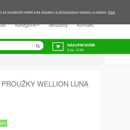
PODPORA:
607 045 350
í ze sociálních médií a ke zlepšení a přizpůsobení obsahu a reklam.
Více
nás
kategorie
aktuality
kontakt
NÁKUPNÍ KOŠÍK
0
ks -
0 Kč
 PROUŽKY WELLION LUNA
dem