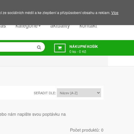
PODPORA:
607 045 350
í ze sociálních médií a ke zlepšení a přizpůsobení obsahu a reklam.
Více
nás
kategorie
aktuality
kontakt
NÁKUPNÍ KOŠÍK
0
ks -
0 Kč
SEŘADIT DLE:
 nebo nám napište svou poptávku na
Počet produktů: 0