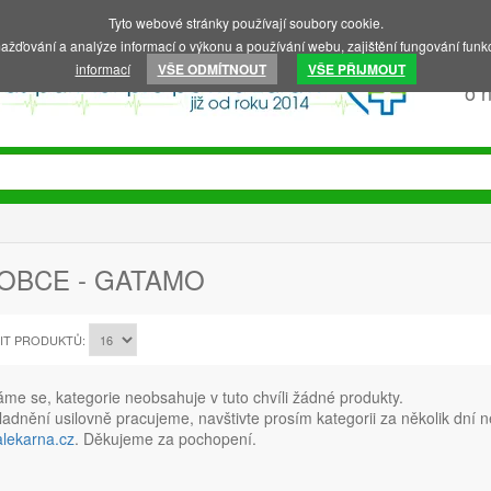
Tyto webové stránky používají soubory cookie.
ažďování a analýze informací o výkonu a používání webu, zajištění fungování funkc
informací
VŠE ODMÍTNOUT
VŠE PŘIJMOUT
o 
OBCE - GATAMO
IT PRODUKTŮ:
e se, kategorie neobsahuje v tuto chvíli žádné produkty.
adnění usilovně pracujeme, navštivte prosím kategorii za několik dní
alekarna.cz
. Děkujeme za pochopení.