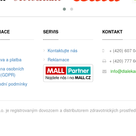
MACE
SERVIS
KONTAKT
Kontaktujte nás
+ (420) 607 
va a platba
Reklamace
+ (420) 777 
na osobních
info@dialeka
 (GDPR)
dní podmínky
je registrovaným dovozcem a distributorem zdravotnických prostředků