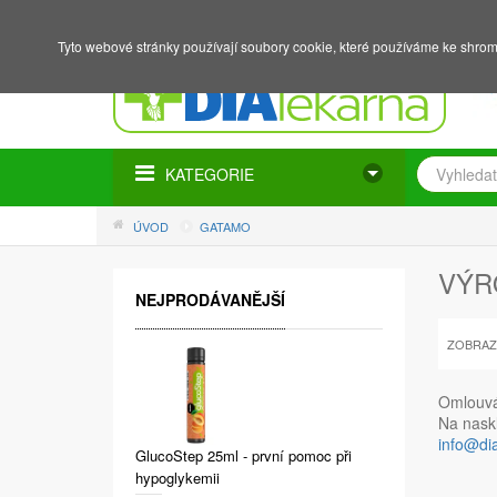
NÁKUPNÍ KOŠÍK
PŘIHLÁŠENÍ
REGISTRACE
Tyto webové stránky používají soubory cookie, které používáme ke shrom
KATEGORIE
ÚVOD
GATAMO
VÝR
NEJPRODÁVANĚJŠÍ
ZOBRAZ
Omlouvám
Na naskl
info@di
GlucoStep 25ml - první pomoc při
hypoglykemii