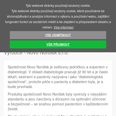
Tyto webové stránky používají soubory cookie.
MENU
Tyto webové stránky používají soubory cookie, které používáme ke
shromažďování a analýze informací o výkonu a používání webu, zajištění
fungování funkcí ze sociálních médií a ke zlepšení a přizpůsobení obsahu a
reklam.
Více informací
VŠE ODMÍTNOUT
ÚVOD
NOVO NORDISK S.R.O.
VŠE PŘIJMOUT
Výrobce - Novo Nordisk s.r.o.
Společnost Novo Nordisk je světovou jedničkou a expertem v
diabetologii. V oblasti diabetologie pracuje již 90 let a je často
lékaři, sestrami a pacienty nazývána i jako “diabetologická
společnost“, protože péče o pacienty s diabetem byla, je a
bude prvořadá.
Produkty společnosti Novo Nordisk byly vyvinuty v nejvyšším
standardu a jsou navrženy s důrazem na optimální účinnost
a bezpečnost – se snahou pomoci pacientům v každodenním
životě.