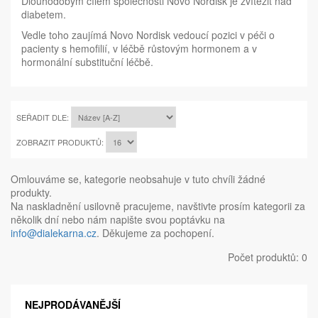
Dlouhodobým cílem společnosti Novo Nordisk je zvítězit nad
diabetem.
Vedle toho zaujímá Novo Nordisk vedoucí pozici v péči o
pacienty s hemofilií, v léčbě růstovým hormonem a v
hormonální substituční léčbě.
SEŘADIT DLE:
ZOBRAZIT PRODUKTŮ:
Omlouváme se, kategorie neobsahuje v tuto chvíli žádné
produkty.
Na naskladnění usilovně pracujeme, navštivte prosím kategorii za
několik dní nebo nám napište svou poptávku na
info@dialekarna.cz
. Děkujeme za pochopení.
Počet produktů: 0
NEJPRODÁVANĚJŠÍ