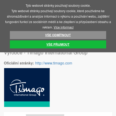
Tyto webové stránky používají soubory cookie.
MENU
Tyto webové stránky používají soubory cookie, které používáme ke
shromažďování a analýze informací o výkonu a používání webu, zajištění
fungování funkcí ze sociálních médií a ke zlepšení a přizpůsobení obsahu a
reklam.
Více informací
VŠE ODMÍTNOUT
ÚVOD
TIMAGO INTERNATIONAL GROUP
VŠE PŘIJMOUT
Výrobce - Timago International Group
Oficiální stránky:
http://www.timago.com