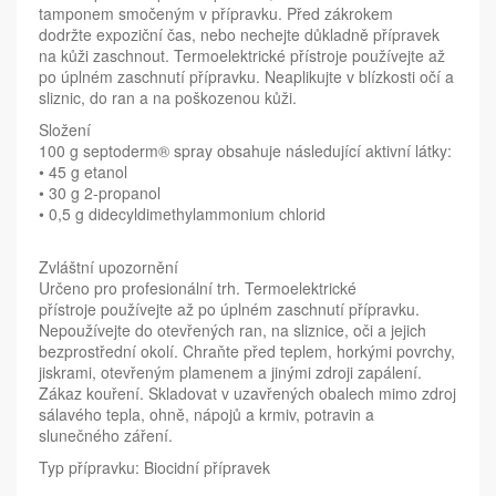
tamponem smočeným v přípravku. Před zákrokem
dodržte expoziční čas, nebo nechejte důkladně přípravek
na kůži zaschnout. Termoelektrické přístroje používejte až
po úplném zaschnutí přípravku. Neaplikujte v blízkosti očí a
sliznic, do ran a na poškozenou kůži.
Složení
100 g septoderm® spray obsahuje následující aktivní látky:
• 45 g etanol
• 30 g 2-propanol
• 0,5 g didecyldimethylammonium chlorid
Zvláštní upozornění
Určeno pro profesionální trh. Termoelektrické
přístroje používejte až po úplném zaschnutí přípravku.
Nepoužívejte do otevřených ran, na sliznice, oči a jejich
bezprostřední okolí. Chraňte před teplem, horkými povrchy,
jiskrami, otevřeným plamenem a jinými zdroji zapálení.
Zákaz kouření. Skladovat v uzavřených obalech mimo zdroj
sálavého tepla, ohně, nápojů a krmiv, potravin a
slunečného záření.
Typ přípravku: Biocidní přípravek