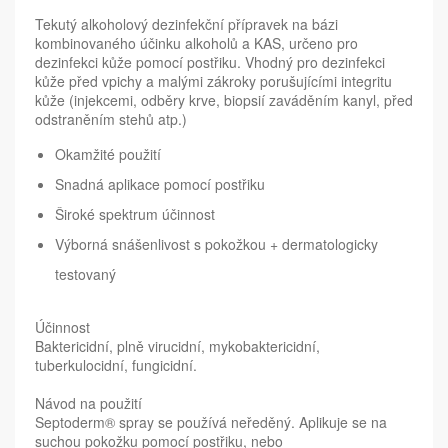
Tekutý alkoholový dezinfekční přípravek na bázi
kombinovaného účinku alkoholů a KAS, určeno pro
dezinfekci kůže pomocí postřiku. Vhodný pro dezinfekci
kůže před vpichy a malými zákroky porušujícími integritu
kůže (injekcemi, odběry krve, biopsií zaváděním kanyl, před
odstraněním stehů atp.)
Okamžité použití
Snadná aplikace pomocí postřiku
Široké spektrum účinnost
Výborná snášenlivost s pokožkou + dermatologicky
testovaný
Účinnost
Baktericidní, plně virucidní, mykobaktericidní,
tuberkulocidní, fungicidní.
Návod na použití
Septoderm® spray se používá neředěný. Aplikuje se na
suchou pokožku pomocí postřiku, nebo