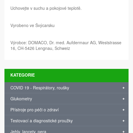
Uchovejte v suchu a pokojové teplotě.
Vyrobeno ve Švýcarsku
Výrobce: DOMACO, Dr. med. Aufdermaur AG, Weststrasse
16, CH-5426 Lengnau, Schweiz
KATEGORIE
COVID 19 - Respirátory, roušky
Glukometry
Přístroje pro péči o zdraví
Testovací a diagnostické proužky
Jehly, lancety, pera