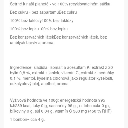
Šetrné k naší planetě - ve 100% recyklovatelném sáčku
Bez cukru - bez aspartamuBez cukru
100% bez laktózy100% bez laktózy
100% bez lepku100% bez lepku
Bez konzervačních látekBez konzervačních látek, bez
umělých barviv a aromat
Ingredience: sladidla: isomalt a acesulfam K, extrakt z 20
bylin 0,8 %, extrakt z jablek, vitamín C, extrakt z meduňky
0,1 %, mentol, kyselina citronová jako regulátor kyselosti,
eukalyptový olej, anethol, aroma
Výživová hodnota ve 100g: energetická hodnota 995
kJ/239 kcal, tuky 0 g, sacharidy 96 g , (z toho cukr 0 g),
bílkoviny 0 g, sůl 0,04 g, vitamín C 360 mg (450 % RHP)
1 bonbon= cca 4 g.