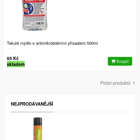
Tekuté mýdlo s antimikrobiálními přísadami 500ml
65 Kč
skladem
Počet produktů: 1
NEJPRODÁVANĚJŠÍ