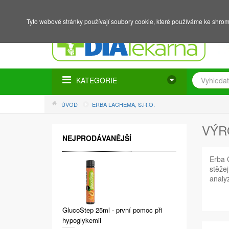
NÁKUPNÍ KOŠÍK
PŘIHLÁŠENÍ
REGISTRACE
Tyto webové stránky používají soubory cookie, které používáme ke shrom
KATEGORIE
ÚVOD
ERBA LACHEMA, S.R.O.
VÝR
NEJPRODÁVANĚJŠÍ
Erba 
stěže
analyz
GlucoStep 25ml - první pomoc při
hypoglykemii