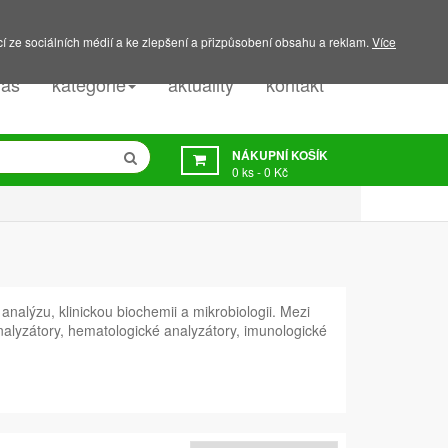
PODPORA:
607 045 350
í ze sociálních médií a ke zlepšení a přizpůsobení obsahu a reklam.
Více
nás
kategorie
aktuality
kontakt
NÁKUPNÍ KOŠÍK
0
ks -
0 Kč
alýzu, klinickou biochemii a mikrobiologii. Mezi
nalyzátory, hematologické analyzátory, imunologické