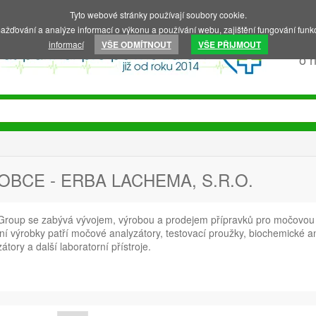
Tyto webové stránky používají soubory cookie.
ažďování a analýze informací o výkonu a používání webu, zajištění fungování funkc
informací
VŠE ODMÍTNOUT
VŠE PŘIJMOUT
o 
OBCE - ERBA LACHEMA, S.R.O.
Group se zabývá vývojem, výrobou a prodejem přípravků pro močovou an
jní výrobky patří močové analyzátory, testovací proužky, biochemické a
átory a další laboratorní přístroje.