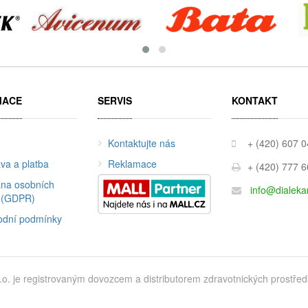
MACE
SERVIS
KONTAKT
Kontaktujte nás
+ (420) 607 
va a platba
Reklamace
+ (420) 777 
na osobních
info@dialeka
 (GDPR)
dní podmínky
je registrovaným dovozcem a distributorem zdravotnických prostředků